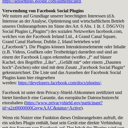
https://adssettings.google.com/authenticated
.
Verwendung von Facebook Social Plugins
Wir nutzen auf Grundlage unserer berechtigten Interessen (d.h.
Interesse an der Analyse, Optimierung und wirtschaftlichem Betrieb
unseres Onlineangebotes im Sinne des Art. 6 Abs. 1 lit. f. DSGVO)
Social Plugins („Plugins“) des sozialen Netzwerkes facebook.com,
welches von der Facebook Ireland Ltd., 4 Grand Canal Square,
Grand Canal Harbour, Dublin 2, Irland betrieben wird
(„Facebook“). Die Plugins können Interaktionselemente oder Inhalte
(z.B. Videos, Grafiken oder Textbeiträge) darstellen und sind an
einem der Facebook Logos erkennbar (weißes „f“ auf blauer
Kachel, den Begriffen „Like“, „Gefällt mir“ oder einem „Daumen
hoch“-Zeichen) oder sind mit dem Zusatz „Facebook Social Plugin“
gekennzeichnet. Die Liste und das Aussehen der Facebook Social
Plugins kann hier eingesehen
werden:
https://developers.facebook.com/docs/plugins/
.
Facebook ist unter dem Privacy-Shield-Abkommen zertifiziert und
bietet hierdurch eine Garantie, das europäische Datenschutzrecht
einzuhalten (
https://www.privacyshield.gov/participant?
id=a2zt0000000GnywAAC&status=Active
).
Wenn ein Nutzer eine Funktion dieses Onlineangebotes aufruft, die
ein solches Plugin enthält, baut sein Gerät eine direkte Verbindung
mit den Servern von Facebook auf. Der Inhalt des Plugins wird von