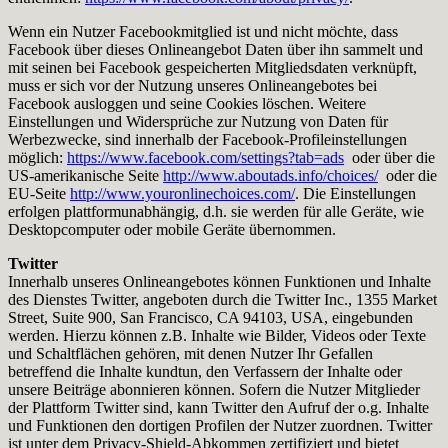
Wenn ein Nutzer Facebookmitglied ist und nicht möchte, dass
Facebook über dieses Onlineangebot Daten über ihn sammelt und
mit seinen bei Facebook gespeicherten Mitgliedsdaten verknüpft,
muss er sich vor der Nutzung unseres Onlineangebotes bei
Facebook ausloggen und seine Cookies löschen. Weitere
Einstellungen und Widersprüche zur Nutzung von Daten für
Werbezwecke, sind innerhalb der Facebook-Profileinstellungen
möglich:
https://www.facebook.com/settings?tab=ads
oder über die
US-amerikanische Seite
http://www.aboutads.info/choices/
oder die
EU-Seite
http://www.youronlinechoices.com/
. Die Einstellungen
erfolgen plattformunabhängig, d.h. sie werden für alle Geräte, wie
Desktopcomputer oder mobile Geräte übernommen.
Twitter
Innerhalb unseres Onlineangebotes können Funktionen und Inhalte
des Dienstes Twitter, angeboten durch die Twitter Inc., 1355 Market
Street, Suite 900, San Francisco, CA 94103, USA, eingebunden
werden. Hierzu können z.B. Inhalte wie Bilder, Videos oder Texte
und Schaltflächen gehören, mit denen Nutzer Ihr Gefallen
betreffend die Inhalte kundtun, den Verfassern der Inhalte oder
unsere Beiträge abonnieren können. Sofern die Nutzer Mitglieder
der Plattform Twitter sind, kann Twitter den Aufruf der o.g. Inhalte
und Funktionen den dortigen Profilen der Nutzer zuordnen. Twitter
ist unter dem Privacy-Shield-Abkommen zertifiziert und bietet