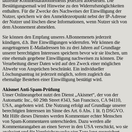
laufende Kommentarabonnements jederzeit abbestellen. Die
Bestätigungsemail wird Hinweise zu den Widerrufsmöglichkeiten
enthalten. Für die Zwecke des Nachweises der Einwilligung der
Nutzer, speichern wir den Anmeldezeotpunkt nebst der IP-Adresse
der Nutzer und löschen diese Informationen, wenn Nutzer sich von
dem Abonnement abmelden.
Sie können den Empfang unseres ABonnemenets jederzeit
kündigen, d.h. Ihre Einwilligungen widerrufen. Wir können die
ausgetragenen E-Mailadressen bis zu drei Jahren auf Grundlage
unserer berechtigten Interessen speichern bevor wir sie löschen, um
eine ehemals gegebene Einwilligung nachweisen zu können. Die
Verarbeitung dieser Daten wird auf den Zweck einer möglichen
Abwehr von Ansprüchen beschränkt. Ein individueller
Löschungsantrag ist jederzeit möglich, sofern zugleich das
ehemalige Bestehen einer Einwilligung bestätigt wird.
Akismet Anti-Spam-Prüfung
Unser Onlineangebot nutzt den Dienst „Akismet“, der von der
Automattic Inc., 60 29th Street #343, San Francisco, CA 94110,
USA, angeboten wird. Die Nutzung erfolgt auf Grundlage unserer
berechtigten Interessen im Sinne des Art. 6 Abs. 1 lit. f) DSGVO.
Mit Hilfe dieses Dienstes werden Kommentare echter Menschen
von Spam-Kommentaren unterschieden. Dazu werden alle
Kommentarangaben an einen Server in den USA verschickt, wo sie
analysiert und für Vergleichszwecke vier Tage lang gespeichert