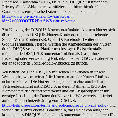
Francisco, California- 94105, USA, ein. DISQUS ist unter dem
Privacy-Shield-Abkommen zertifiziert und bietet hierdurch eine
Garantie, das europäische Datenschutzrecht einzuhalten:
https://www.privacyshield.gov/participant?
id=a2zt0000000TRkEAAW&status=Active
.
Zur Nutzung der DISQUS Kommentarfunktion können Nutzer sich
über ein eigenes DISQUS-Nutzer-Konto oder einen bestehende
Social-Media-Konten (z.B. OpenID, Facebook, Twitter oder
Google) anmelden. Hierbei werden die Anmeldedaten der Nutzer
durch DISQS von den Plattformen bezogen. Es ist ebenfalls
möglich, die DISQUS-Kommentarfunktion als Gast, ohne
Erstellung oder Verwendung Nutzerkontos bei DISQUS oder einem
der angegebenen Social-Media-Anbieter, zu nutzen.
Wir betten lediglich DISQUS mit seinen Funktionen in unsere
Website ein, wobei wir auf die Kommentare der Nutzer Einfluss
nehmen können. Die Nutzer treten jedoch in eine unmittelbare
Vertragsbeziehung mit DISQUS, in deren Rahmen DISQS die
Kommentare der Nutzer verarbeitet und ein Ansprechpartner für
etwaige Löschung der Daten der Nutzer ist. Wir verweisen hierbei
auf die Datenschutzerklärung von DISQUS:
https://help.disqus.com/terms-and-policies/disqus-privacy-policy
und
weisen die Nutzer ebenfalls darauf hin, dass sie davon ausgehen
können, dass DISQUS neben dem Kommentarinhalt auch deren IP-