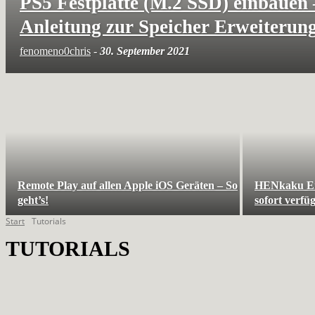
PS5 Festplatte (M.2 SSD) einbauen –
Anleitung zur Speicher Erweiterun
fenomeno0chris
-
30. September 2021
Remote Play auf allen Apple iOS Geräten – So
HENkaku En
geht’s!
sofort verfü
Start
Tutorials
TUTORIALS