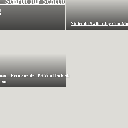
 Schritt für Schritt
g
Nintendo Switch Joy Con-Mo
sō – Permanenter PS Vita Hack ab
gbar