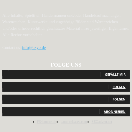
Alle Inhalte, Spieltitel, Handelsnamen und/oder Handelsaufmachungen,
Warenzeichen, Kunstwerke und zugehörige Bilder sind Warenzeichen
und/oder urheberrechtlich geschütztes Material ihrer jeweiligen Eigentümer.
Alle Rechte vorbehalten.
Contact us:
info@axyo.de
FOLGE UNS
12,792
Fans
GEFÄLLT MIR
440
Follower
FOLGEN
2,040
Follower
FOLGEN
1,150
Abonnenten
ABONNIEREN
PS4source.de
game-releases.com
SEOadvert.net