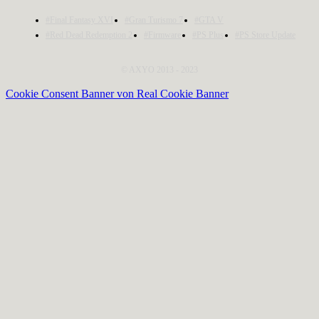
#Final Fantasy XVI
#Gran Turismo 7
#GTA V
#Red Dead Redemption 2
#Firmware
#PS Plus
#PS Store Update
© AXYO 2013 - 2023
Cookie Consent Banner von Real Cookie Banner