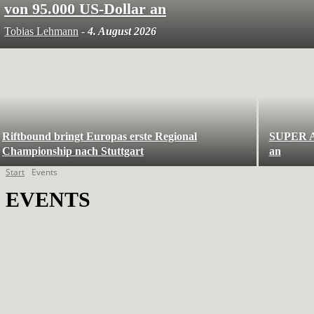
von 95.000 US-Dollar an
Tobias Lehmann
-
4. August 2026
Riftbound bringt Europas erste Regional
SUPER A
Championship nach Stuttgart
an
Start
Events
EVENTS