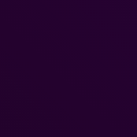
Racing: CrossWorlds veröffentlicht! Spieler können sich jetzt ins Cha
stürzen und mit den pizzaverrückten...
Guild Wars 3: Erste Infos zur musikalischen Umsetzu
Dominik
-
31. Juli 2026
ArenaNet veröffentlicht ein neues Video, das einen umfassenden Blic
hinter die Kulissen der musikalischen Entwicklung von Guild Wars 3
bietet. Im Mittelpunkt steht Kazuma...
Genshin Impact: Ab 12. August geht es ins siebte Reic
Teyvat – Snezhnaya
Dominik
-
31. Juli 2026
Die weltweit agierende Marke für interaktive Unterhaltung HoYovers
heute bekanntgegeben, dass Version 7.0 „Gottverlassenes Land des
Schnees“ von Genshin Impact am 12. August...