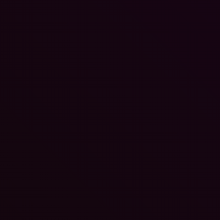
Vantage Studios, ein Ubisoft Unternehmen, kündigte heute die Ergeb
des Launchtages von Assassin's Creed Black Flag Resynced, das am 
Juli veröffentlicht wurde. Mit 2...
Warhammer 40,000: Dark Heresy stellt Begleiter Sar
vor
Tobias Lehmann
-
10. Juli 2026
Warhammer 40,000: Dark Heresy hat den neuen Begleiter Saro
vorgestellt, einen sanktionierten Psioniker, denn die Inquisition nimmt
sogar Sünder in ihre Mitte auf, solange diese...
Spielmechaniken von DRAGON BALL XENOVERS
in neuem Trailer vorgestellt
Tobias Lehmann
-
9. Juli 2026
Bandai Namco Entertainment Europe veröffentlicht einen neuen Trail
zu DRAGON BALL XENOVERSE 3, der einen tieferen Einblick in
Kernmechaniken des Spiels gewährt. DRAGON BALL XENOVE
3 erscheint...