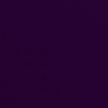
Ein ganzer Kofferraum voll Content: Neuer Trailer z
HOT WHEELS Infinite Rush veröffentlicht
Tobias Lehmann
-
4. August 2026
Milestone und Mattel haben heute einen neuen Trailer zu HOT
WHEELS™ Infinite Rush vorgestellt. Das rasante Arcade-Rennspiel
erscheint am 10. September 2026 und der Early Access...
SUPER AC kündigt LANCELOT: The Silver Knight
Tobias Lehmann
-
3. August 2026
SUPER AC freut sich, LANCELOT: The Silver Knight anzukündige
ein neues Action-Adventure, das die Artus-Sagen in einer epischen R
durch ein fantastisches mittelalterliches Britannien neu interpretiert. Zu
Sonic Racing: CrossWorlds – Teenage Mutant Ninja
Turtles per DLC spielbar
Dominik
-
3. August 2026
SEGA hat offiziell das „Teenage Mutant Ninja Turtles“-Pack für Son