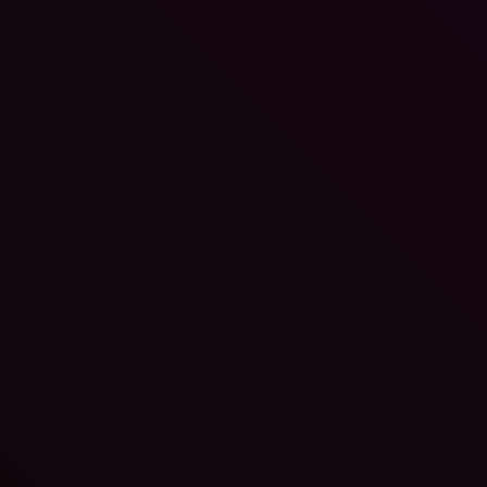
Honkai: Star Rail – Version 4.4 „Ein Pfeifen in stiller
Verwüstung“ erscheint am 15. Juli
Dominik
-
8. Juli 2026
Die globale Marke für interaktive Unterhaltung HoYoverse gab heute
bekannt, dass die neue Version 4.4 „Ein Pfeifen in stiller Verwüstung
Honkai: Star Rail...
Hobbymesse Leipzig mit Neuheiten und Attraktionen
Tobias Lehmann
-
7. Juli 2026
Die Modellbaubranche feiert vom 2. bis 4. Oktober das Jubiläum der
Hobbymesse Leipzig. Seit 30 Jahren treffen sich Hersteller, Händler 
Vereine in Leipzig...
Der erste Alpha-Playtest von EVE Vanguard, Operat
Avalon, startet heute