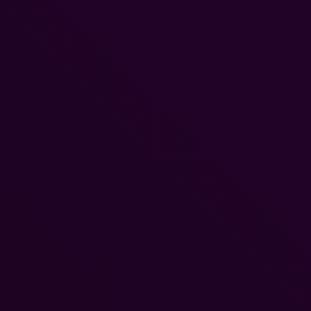
Secret Paws – Cozy
21. April 2023
Apartments Shortreview: Wieder auf Katzensuche
Tobias Lehmann
-
10. Juni 2026
0
Releasedatum: 10.06.2026 Medientyp: Download Genre: Rätsel,
Casual, Puzzle Entwickler: Sagitta Studios Herausgeber: eastasiasoft
Kaufen bei Nintendo eShop Nachdem letztes Jahr Secret Paws -
Cozy Offices auf der Nintendo...
ONE PIECE: Grand Gourmet serviert ab dem...
9. Juni 2026
SQUARE ENIX mit spannenden Neuheiten in der...
9. Juni 2026
Hello Kitty Party Land ab dem 29....
9. Juni 2026