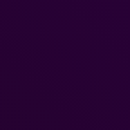
ESA und Pokémon feiern gemeinsam die World Spac
Week
Tobias Lehmann
-
4. August 2026
Die Europäische Weltraumorganisation (ESA) und The Pokémon
Company International (TPCI) geben eine zeitlich begrenzte
Zusammenarbeit anlässlich der World Space Week bekannt, die vom 4
10....
GLAUBE – Kinostart am 29.10.2026 im Verleih von
LEONINE Studios
Tobias Lehmann
-
4. August 2026
Ein junges Mädchen, das Partys mitfeiert und sich auf den ersten Blic
nicht von anderen Teenagern unterscheidet, entdeckt, dass ihre größte
Liebe Gott gilt....