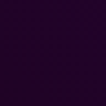
bekannt als Clown bei der Band Slipknot, einen Minecraft Realm
erschaffen hat mit...
NINTENDO SWITCH
Unser Video-Interview mit
SmartyLP
DIGIMON STORY
TIME STRANGER
4. Februar 2024
erscheint heute für
Nintendo Switch 2 &
Nintendo Switch
Unser Interview mit Lothlenan (Art
of Andrea...
Tobias Lehmann
-
10. Juli 2026
13. Juli 2023
0
Publisher Bandai Namco
Entertainment Europe gibt
bekannt, dass DIGIMON
Gespräch auf der Caggtus mit
STORY TIME
Konrad Kunze...
STRANGER ab sofort für
Nintendo Switch 2 und
21. April 2023
Nintendo Switch verfügbar
Meine Erfahrungen von der Caggtus
ist. Ein neues, kostenloses...
2023