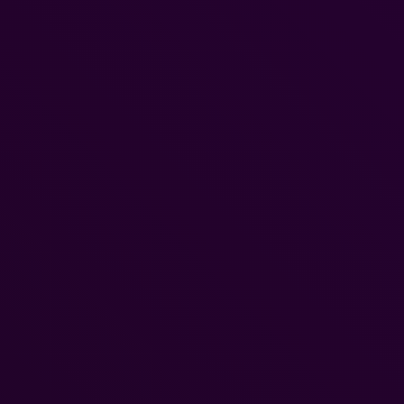
Crazy Taxi: World Tour – Bewerbt euch für den
geschlossenen Multiplayer-Netzwerktest
Dominik
-
29. Juli 2026
An alle verrückten Fahrer! Falls ihr es verpasst habt: SEGA lädt Spiel
aus ausgewählten Regionen auf der ganzen Welt dazu ein, ihre Fahrk
unter...
Pokémon Pokopia: Erweiterungspass, Teil 1:
Blubbmeeria erscheint am 5. August
Dominik
-
29. Juli 2026
The Pokémon Company gibt bekannt, dass Teil 1 der kostenpflichtig
herunterladbaren Inhalte von Pokémon Pokopia: Erweiterungspass am
August für Nintendo Switch 2-Konsolen veröffentlicht...
Dragonkin: The Banished – Update „Dracomundus
Purgatory“ ab sofort erhältlich