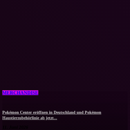
8BitDo feiert 25-jähriges Xbox-
erzielt...
Jubiläum mit neuem Zubehör
9. Juni 2026
Remote Play auf allen Apple iOS...
REVOSIM kollaboriert mit Aston
Martin Aramco Formula One für
Im Test! Insanelight – Dynamische
ein Premium-Set
TV...
8. Mai 2026
Turtle Beach präsentiert die Command Serie
23. April 2026
MERCHANDISE
Pokémon Center eröffnen in Deutschland und Pokémon
Haustierzubehörlinie ab jetzt...
11. Juni 2026