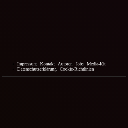
Doloc Town verlasst den Early Access – 1.0 Launch a
August
Tobias Lehmann
-
2. Juli 2026
Logoi Games und RedSaw Games freuen sich bekanntzugeben, dass
Doloc Town, die gemütliche postapokalyptische Farming-Simulation,
Early Access offiziell verlassen und am 6. August 2026 als vollständig
Mehr laden
Impressum
Kontakt
Autoren
Jobs
Media-Kit
Datenschutzerklärung
Cookie-Richtlinien