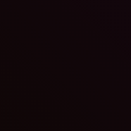
beliebten Dorfromantik-Spielreihe rund um das Spiel des Jahres
2023, Dorfromantik – Das Brettspiel. Neben einer neuen...
Neuer Trailer zu The Mound: Omen of Cthulhu zeigt
Gefahren der Expeditionen
Tobias Lehmann
-
6. Juli 2026
Nach dem Erfolg der Demo beim Steam Next Fest, die rund 300.000
Spieler*innen anzog und für über 700.000 Steam-Wishlist-Einträge so
richtet das Koop-Horrorspiel The Mound:...
Atelier Yumia: Die Alchemistin der Erinnerungen und
das erträumte Land (Nintendo Switch 2) im Test
Dominik
-
5. Juli 2026
Releasedatum: 09.06.2026 Medientyp: Download Genre: JRPG, Ope
World Entwickler: Gust Herausgeber: Koei Tecmo Zum Nintendo Store
Atelier Yumia: Die Alchemistin der Erinnerungen und das erträumte
Land erschien bereits im März 2025...