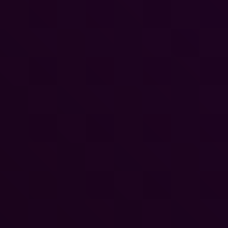
DoKomi 2026 – Farben, Fans und volle Hallen
PGSmolder
-
2. Juni 2026
0
Die DoKomi fand vom 29. bis 31. Mai 2026 auf dem Messegelände i
Düsseldorf statt und zählt zu den größten Anime-, Manga- und Japan-
Events...
Disney und Philips verbinden erstmals beliebtes
Storytelling mit innovativer MRT-Technologie für me
Geborgenheit bei Kindern
28. Mai 2026
DRAGON QUEST nimmt Platz in der World Video 
Hall of Fame ein
7. Mai 2026