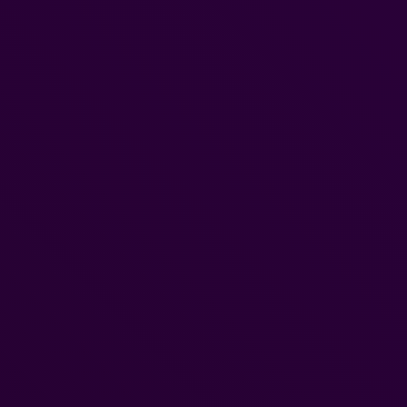
#Xbox Series S|X
Steam
Mehr
Entwicklervideo zu Tomb Raider: Legacy of Atlantis z
knifflige Rätsel und tückische Fallen
Tobias Lehmann
-
4. August 2026
Amazon Game Studios und Crystal Dynamics haben gerade den fünf
Teil ihrer Minidokumentationsreihe über die Entstehung von Tomb Ra
Legacy of Atlantis veröffentlicht. Dabei handelt es...
Riot Games stärkt Community-Wettbewerbe in Leagu
Legends mit neuen Organized-Play-Updates
Tobias Lehmann
-
4. August 2026
Mit dem Start von League Classic führt Riot Games mehrere
Verbesserungen für den Bereich Organized Play ein, die langfristig d
gesamten League of Legends-Ökosystem zugutekommen sollen. Ziel der
Neuerungen...