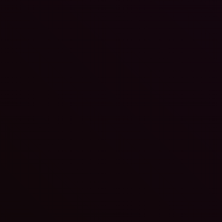
Tobias Lehmann
-
7. Juli 2026
Fenris Creations startet heute Operation Avalon, den ersten zeitlich
begrenzten Alpha-Test für EVE Vanguard, den in Entwicklung
befindlichen Extraction-Adventure-FPS, der an das legendäre Sci-Fi-
MMO EVE Online angelehnt ist. Operation Avalon ist...
Warhammer 40,000: Rogue Trader erhält großes Up
für Switch 2
Dominik
-
7. Juli 2026
Warhammer 40,000: Rogue Trader erhielt heute ein großes Update für
Nintendo Switch 2-Version, das verbesserte Grafik, Performance und
Fixes für die Bugs, die...
Dorfromantik – Südsee und zwei weitere Titel erschei
bei Pegasus Spiele
Tobias Lehmann
-
6. Juli 2026
Gleich drei neue Titel erscheinen in diesem Jahr in der