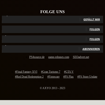
FOLGE UNS
12,789
Fans
GEFÄLLT MIR
440
Follower
FOLGEN
2,040
Follower
FOLGEN
1,150
Abonnenten
ABONNIEREN
PS4source.de
game-releases.com
SEOadvert.net
#Final Fantasy XVI
#Gran Turismo 7
#GTA V
#Red Dead Redemption 2
#Firmware
#PS Plus
#PS Store Update
© AXYO 2013 - 2023
Cookie Consent Banner von Real Cookie Banner