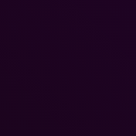
15. Juli 2026
The Mound: Omen of Cthulhu ab sofort erhältlich
15. Juli 2026
MIMESIS hat weltweit mehr als zwei Millionen verka
Exemplare erreicht
13. Juli 2026
Planet Zoo 2: Systeme rund um Emotionen und
Wohlbefinden der Tiere im Video
7. Juli 2026
OFF-TOPIC
Off-Topic