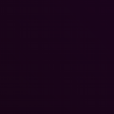
Monarch: Legacy of Monsters spoilerfreie Review –
Lüfte...
Grief like a stray dog Shortreview: Was der...
BELIEBTESTE ARTIKEL
ZUBEHÖR | GADGETS
PS4 Account Sharing – So teilt...
Gamescom 2026: PNY präsentiert
sein neuestes Produkt-Portfolio
für Gaming und Content Creation
PS4 Festplatte (HDD) wechseln –
Schritt...
6. Juli 2026
Honkai: Star Rail kooperiert mit
Remote Play auf allen Android
UGREEN: Ladeprodukte
Geräten...
verfügbar
30. Juni 2026
Alternative Cover drucken – so