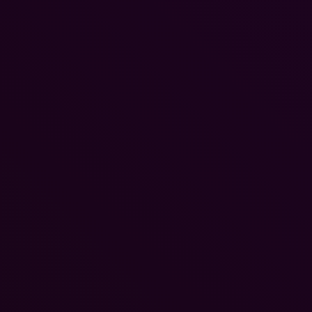
Das Einhorn der Retro-Konsolen: The Spectrum Whi
Edition ist ab sofort erhältlich
23. April 2026
ESPN setzt globale Expansion auf Disney+ fort
8. April 2026
WEITERE REVIEWS
FIFA 18 im Test – Offensivfußball pur, aber führt...
0
MotoGP 22 Review – Simulation mit großem
Umfang