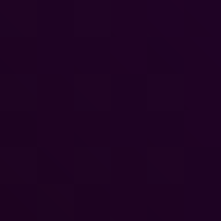
Pokémon Pokopia-Erweiterungspass und Version
2.0 vorgestellt
9. Juni 2026
STEAM | EPIC
#PS5
Total War: WARHAMMER 40,000 – Livestream heu
Nachmittag stellt Fernkampfmechaniken vor
Dominik
-
23. Juli 2026
0
Creative Assembly hat seinen ersten Alpha Strike-Livestream zu Tota
WARHAMMER 40.000 angekündigt, der heute stattfindet. Während 
Übertragung wird das Entwicklungsteam eine komplette...
Gamescom 2026: Das erwartet euch auf der KRAFT
Booth