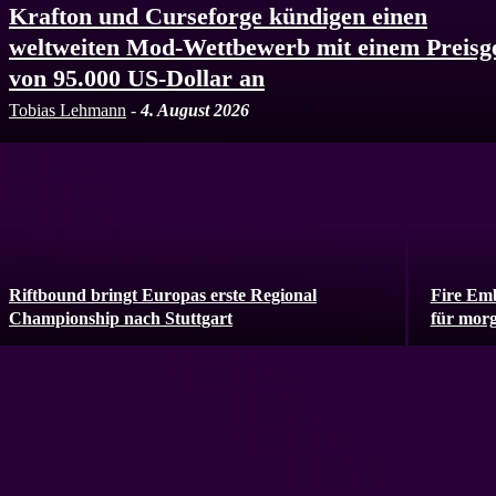
Krafton und Curseforge kündigen einen
weltweiten Mod-Wettbewerb mit einem Preisg
von 95.000 US-Dollar an
Tobias Lehmann
-
4. August 2026
Riftbound bringt Europas erste Regional
Fire Emb
Championship nach Stuttgart
für mor
AKTUELLE NACHRICHTEN
All
#Nintendo Switch
#PS5
#PS4