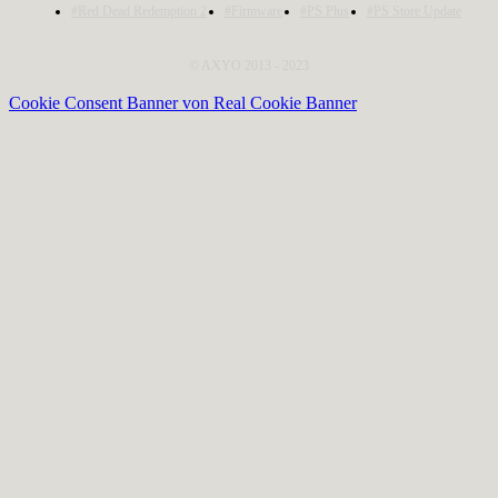
#Red Dead Redemption 2
#Firmware
#PS Plus
#PS Store Update
© AXYO 2013 - 2023
Cookie Consent Banner von Real Cookie Banner