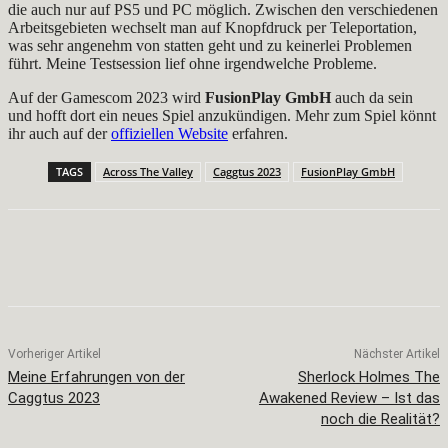
die auch nur auf PS5 und PC möglich. Zwischen den verschiedenen
Arbeitsgebieten wechselt man auf Knopfdruck per Teleportation,
was sehr angenehm von statten geht und zu keinerlei Problemen
führt. Meine Testsession lief ohne irgendwelche Probleme.
Auf der Gamescom 2023 wird
FusionPlay GmbH
auch da sein
und hofft dort ein neues Spiel anzukündigen. Mehr zum Spiel könnt
ihr auch auf der
offiziellen Website
erfahren.
TAGS
Across The Valley
Caggtus 2023
FusionPlay GmbH
Facebook
X
Pinterest
WhatsApp
Vorheriger Artikel
Nächster Artikel
Meine Erfahrungen von der
Sherlock Holmes The
Caggtus 2023
Awakened Review – Ist das
noch die Realität?