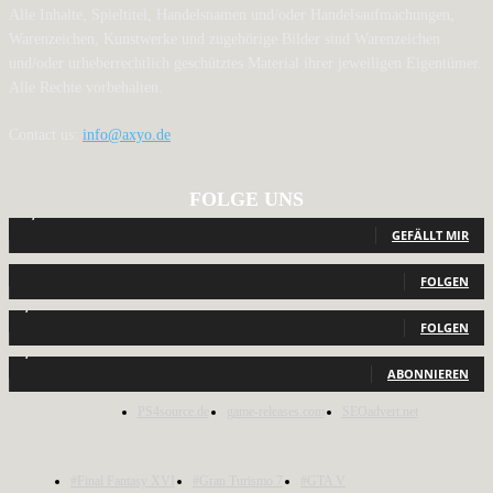
Alle Inhalte, Spieltitel, Handelsnamen und/oder Handelsaufmachungen,
Warenzeichen, Kunstwerke und zugehörige Bilder sind Warenzeichen
und/oder urheberrechtlich geschütztes Material ihrer jeweiligen Eigentümer.
Alle Rechte vorbehalten.
Contact us:
info@axyo.de
FOLGE UNS
12,793
Fans
GEFÄLLT MIR
440
Follower
FOLGEN
2,040
Follower
FOLGEN
1,150
Abonnenten
ABONNIEREN
PS4source.de
game-releases.com
SEOadvert.net
#Final Fantasy XVI
#Gran Turismo 7
#GTA V