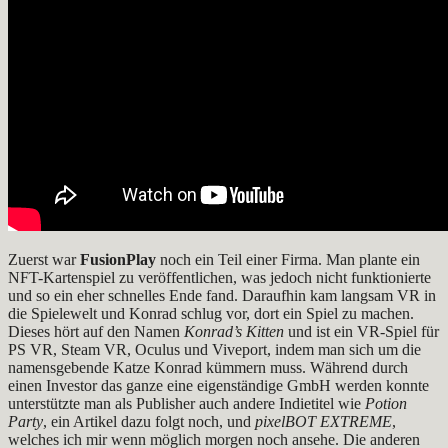
Zuerst war
FusionPlay
noch ein Teil einer Firma. Man plante ein
NFT-Kartenspiel zu veröffentlichen, was jedoch nicht funktionierte
und so ein eher schnelles Ende fand. Daraufhin kam langsam VR in
die Spielewelt und Konrad schlug vor, dort ein Spiel zu machen.
Dieses hört auf den Namen
Konrad’s Kitten
und ist ein VR-Spiel für
PS VR, Steam VR, Oculus und Viveport, indem man sich um die
namensgebende Katze Konrad kümmern muss. Während durch
einen Investor das ganze eine eigenständige GmbH werden konnte
unterstützte man als Publisher auch andere Indietitel wie
Potion
Party
, ein Artikel dazu folgt noch, und
pixelBOT EXTREME
,
welches ich mir wenn möglich morgen noch ansehe. Die anderen