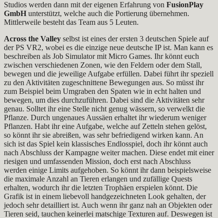
Studios werden dann mit der eigenen Erfahrung von
FusionPlay
GmbH
unterstützt, welche auch die Portierung übernehmen.
Mittlerweile besteht das Team aus 5 Leuten.
Across the Valley
selbst ist eines der ersten 3 deutschen Spiele auf
der PS VR2, wobei es die einzige neue deutsche IP ist. Man kann es
beschreiben als Job Simulator mit Micro Games. Ihr könnt euch
zwischen verschiedenen Zonen, wie den Feldern oder dem Stall,
bewegen und die jeweilige Aufgabe erfüllen. Dabei führt ihr speziell
zu den Aktivitäten zugeschnittene Bewegungen aus. So müsst ihr
zum Beispiel beim Umgraben den Spaten wie in echt halten und
bewegen, um dies durchzuführen. Dabei sind die Aktivitäten sehr
genau. Solltet ihr eine Stelle nicht genug wässern, so verwelkt die
Pflanze. Durch ungenaues Aussäen erhaltet ihr wiederum weniger
Pflanzen. Habt ihr eine Aufgabe, welche auf Zetteln stehen gelöst,
so könnt ihr sie abreißen, was sehr befriedigend wirken kann. An
sich ist das Spiel kein klassisches Endlosspiel, doch ihr könnt auch
nach Abschluss der Kampagne weiter machen. Diese endet mit einer
riesigen und umfassenden Mission, doch erst nach Abschluss
werden einige Limits aufgehoben. So könnt ihr dann beispielsweise
die maximale Anzahl an Tieren erlangen und zufällige Quests
erhalten, wodurch ihr die letzten Trophäen erspielen könnt. Die
Grafik ist in einem liebevoll handgezeichneten Look gehalten, der
jedoch sehr detailliert ist. Auch wenn ihr ganz nah an Objekten oder
Tieren seid, tauchen keinerlei matschige Texturen auf. Deswegen ist