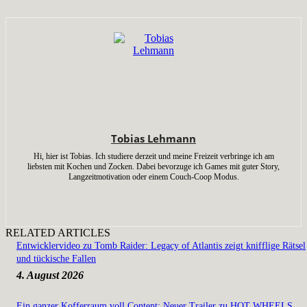
Tobias Lehmann
Hi, hier ist Tobias. Ich studiere derzeit und meine Freizeit verbringe ich am
liebsten mit Kochen und Zocken. Dabei bevorzuge ich Games mit guter Story,
Langzeitmotivation oder einem Couch-Coop Modus.
RELATED ARTICLES
Entwicklervideo zu Tomb Raider: Legacy of Atlantis zeigt knifflige Rätsel
und tückische Fallen
4. August 2026
Ein ganzer Kofferraum voll Content: Neuer Trailer zu HOT WHEELS