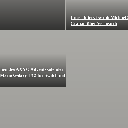
Unser Interview mit Michae
Crahan über Vernearth
chen des AXYO Adventskalender
 Mario Galaxy 1&2 für Switch mit