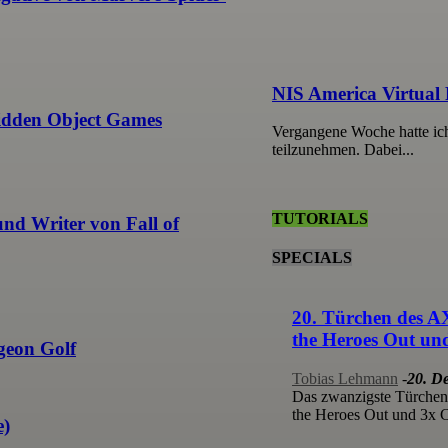
NIS America Virtual
Hidden Object Games
Vergangene Woche hatte ich
teilzunehmen. Dabei...
TUTORIALS
nd Writer von Fall of
SPECIALS
20. Türchen des A
the Heroes Out un
geon Golf
Tobias Lehmann
-
20. D
Das zwanzigste Türchen
the Heroes Out und 3x Ca
e)