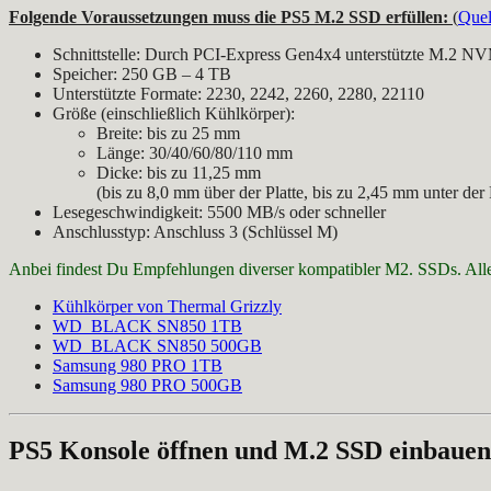
Folgende Voraussetzungen muss die PS5 M.2 SSD erfüllen:
(
Quel
Schnittstelle: Durch PCI-Express Gen4x4 unterstützte M.2 N
Speicher: 250 GB – 4 TB
Unterstützte Formate: 2230, 2242, 2260, 2280, 22110
Größe (einschließlich Kühlkörper):
Breite: bis zu 25 mm
Länge: 30/40/60/80/110 mm
Dicke: bis zu 11,25 mm
(bis zu 8,0 mm über der Platte, bis zu 2,45 mm unter der 
Lesegeschwindigkeit: 5500 MB/s oder schneller
Anschlusstyp: Anschluss 3 (Schlüssel M)
Anbei findest Du Empfehlungen diverser kompatibler M2. SSDs. Alle
Kühlkörper von Thermal Grizzly
WD_BLACK SN850 1TB
WD_BLACK SN850 500GB
Samsung 980 PRO 1TB
Samsung 980 PRO 500GB
PS5 Konsole öffnen und M.2 SSD einbauen