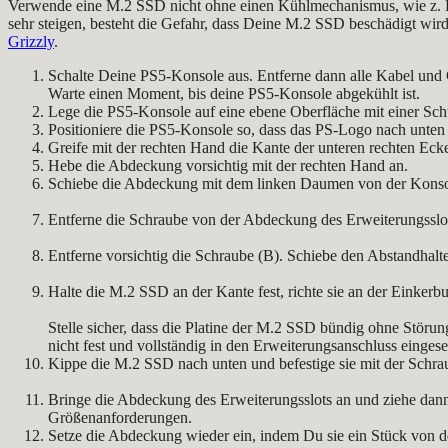
Verwende eine M.2 SSD nicht ohne einen Kühlmechanismus, wie z. B.
sehr steigen, besteht die Gefahr, dass Deine M.2 SSD beschädigt wi
Grizzly
.
Schalte Deine PS5-Konsole aus. Entferne dann alle Kabel und
Warte einen Moment, bis deine PS5-Konsole abgekühlt ist.
Lege die PS5-Konsole auf eine ebene Oberfläche mit einer Sc
Positioniere die PS5-Konsole so, dass das PS-Logo nach unten 
Greife mit der rechten Hand die Kante der unteren rechten Ec
Hebe die Abdeckung vorsichtig mit der rechten Hand an.
Schiebe die Abdeckung mit dem linken Daumen von der Konsole
Entferne die Schraube von der Abdeckung des Erweiterungsslo
Entferne vorsichtig die Schraube (B). Schiebe den Abstandhalte
Halte die M.2 SSD an der Kante fest, richte sie an der Einkerb
Stelle sicher, dass die Platine der M.2 SSD bündig ohne Störu
nicht fest und vollständig in den Erweiterungsanschluss einge
Kippe die M.2 SSD nach unten und befestige sie mit der Schraub
Bringe die Abdeckung des Erweiterungsslots an und ziehe dann d
Größenanforderungen.
Setze die Abdeckung wieder ein, indem Du sie ein Stück von der