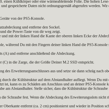
 einen Kühlkörper oder eine wärmeableitende Folie. Die hohen Lese-
rd und gespeicherte Daten nicht ordnungsgemäß abgerufen werden. Wir 
 Geräte von der PS5-Konsole.
hutzabdeckung und entferne den Sockel.
und die Power-Taste von dir weg zeigt.
ke und mit der linken Hand die Kante der oberen linken Ecke der Abde
, während Du mit den Fingern deiner linken Hand die PS5-Konsole sta
ts (A) und entferne anschließend die Abdeckung.
r (C) in die Zarge, die der Größe Deiner M.2 SSD entspricht.
ung des Erweiterungsanschlusses aus und setze sie dann schräg nach obe
ng durch die Kühlstruktur auf dem Abstandhalter aufliegt. Wenn Du mit
setzt ist, kann es zu Schäden am Anschluss und an deiner PS5-Konsole
e am Abstandhalter. Stelle sicher, dass die Kühlstruktur die Schraube n
ie Schraube fest. Wenn die Abdeckung des Erweiterungsslots nicht rich
 Oberkante entfernt (ca. 2 cm) positionierst und wieder in Position sch