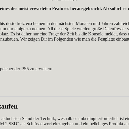
nes der meist erwarteten Features herausgebracht. Ab sofort ist e
chts desto trotz erscheinen in den nächsten Monaten und Jahren zahlre
m nur einige zu nennen. All diese Spiele werden große Datenfresser se
atz. Es ist daher nur eine Frage der Zeit bis die Konsole meldet, dass 
inzubauen. Wir zeigen Dir im Folgenden wie man die Festplatte einba
Speicher der PS5 zu erweitern:
kaufen
ktuellsten Stand der Technik, weshalb es unbedingt erforderlich ist e
„M.2 SSD“ als Schlüsselwort einzugeben und ein beliebiges Produkt au