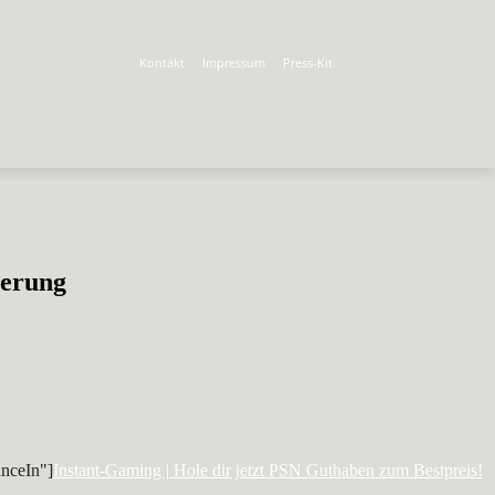
Kontakt
Impressum
Press-Kit
terung
nceIn"]
Instant-Gaming | Hole dir jetzt PSN Guthaben zum Bestpreis!