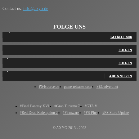
Contact us:
info@axyo.de
FOLGE UNS
12,793
Fans
GEFÄLLT MIR
440
Follower
FOLGEN
2,040
Follower
FOLGEN
1,150
Abonnenten
ABONNIEREN
PS4source.de
game-releases.com
SEOadvert.net
#Final Fantasy XVI
#Gran Turismo 7
#GTA V
#Red Dead Redemption 2
#Firmware
#PS Plus
#PS Store Update
© AXYO 2013 - 2023
Cookie Consent Banner von Real Cookie Banner