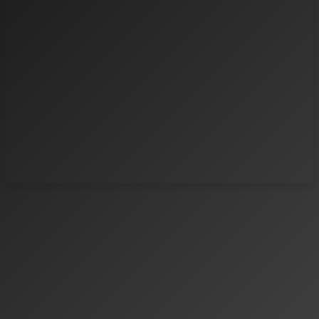
Gerne können Sie unsere Logos für Verweise auf unsere
Website verwenden.
Wie Du wahrscheinlich beim Stöbern unserer Website bemerkt hast,
lieben wir die Gaming-Szene, weshalb wir uns ein nette Idee für das
Logo ausgedacht haben. Inspiriert zum Design des Logos haben uns
die Controller der Konsolen-Hersteller. Jedes der Buchstaben
repräsentiert einen der Plattformen. Das „A“ symbolisiert in seiner