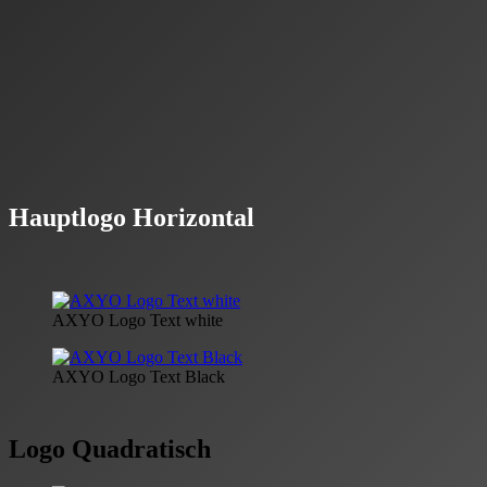
knalligen roten Signalfarbe alle
Nintendo
Konsolen. Das
symmetrische „X“ stammt von Sonys ikonischen
PlayStation
Gamepads. Das „Y“ spiegelt alle Microsoft Xbox Konsolen wieder,
welche stets diesen Button in Gelb und an der obersten Stelle seiner
Controller platziert haben. Zu guter Letzt steht das „O“ mit dem
abgewandelten Design für den
PC-Sektor
. Hier haben wir uns
überlegt, diesen Buchstaben wie eine schlichte PC-Maus aussehen
zu lassen.
Hauptlogo Horizontal
AXYO Logo Text white
AXYO Logo Text Black
Logo Quadratisch