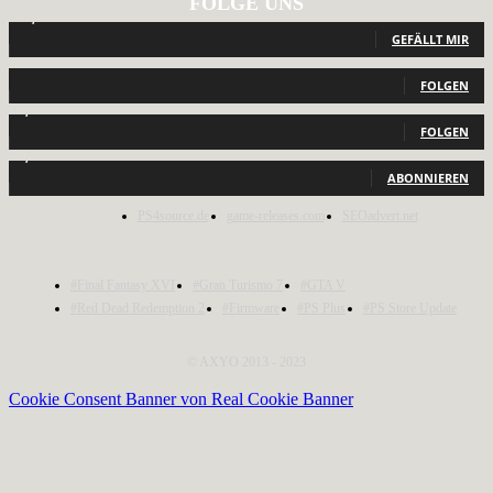
FOLGE UNS
12,793
Fans
GEFÄLLT MIR
440
Follower
FOLGEN
2,040
Follower
FOLGEN
1,150
Abonnenten
ABONNIEREN
PS4source.de
game-releases.com
SEOadvert.net
#Final Fantasy XVI
#Gran Turismo 7
#GTA V
#Red Dead Redemption 2
#Firmware
#PS Plus
#PS Store Update
© AXYO 2013 - 2023
Cookie Consent Banner von Real Cookie Banner