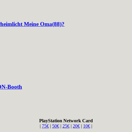
rheimlicht Meine Oma(88)?
ON-Booth
PlayStation Network Card
|
75€
|
50€
|
25€
|
20€
|
10€
|