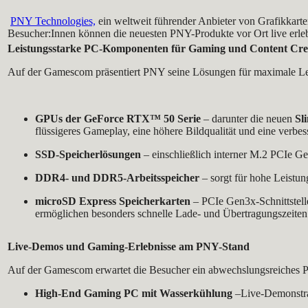
PNY Technologies,
ein weltweit führender Anbieter von Grafikkarte
Besucher:Innen können die neuesten PNY-Produkte vor Ort live erl
Leistungsstarke PC-Komponenten für Gaming und Content Cre
Auf der Gamescom präsentiert PNY seine Lösungen für maximale Le
GPUs der GeForce RTX™ 50 Serie
– darunter die neuen
Sli
flüssigeres Gameplay, eine höhere Bildqualität und eine verbes
SSD-Speicherlösungen
– einschließlich interner M.2 PCIe 
DDR4- und DDR5-Arbeitsspeicher
– sorgt für hohe Leistun
microSD Express Speicherkarten
– PCIe Gen3x-Schnittstelle
ermöglichen besonders schnelle Lade- und Übertragungszeiten
Live-Demos und Gaming-Erlebnisse am PNY-Stand
Auf der Gamescom erwartet die Besucher ein abwechslungsreiches P
High-End Gaming PC mit Wasserkühlung
–Live-Demonstrat