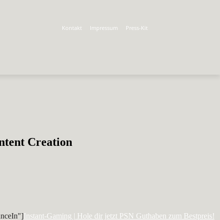
Kontakt
Impressum
Press-Kit
ntent Creation
nceIn"]
Instant-Gaming | Hole dir jetzt PSN Guthaben zum Bestpreis!