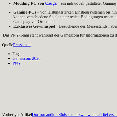
Modding-PC von
Czuga
–
ein individuell gestalteter Gami
Gaming-PCs
– von leistungsstarken Einstiegssystemen bis 
können verschiedene Spiele unter realen Bedingungen testen u
Gameplay vor Ort erleben.
Exklusives Gewinnspiel
– Besuchende des Messestands habe
Das PNY-Team steht während der Gamescom für Informationen zu de
Quelle
Pressemail
Tags
Gamescom 2026
PNY
Facebook
X
Pinterest
WhatsApp
Vorheriger Artikel
Dorfromantik – Südsee und zwei weitere Titel ersc