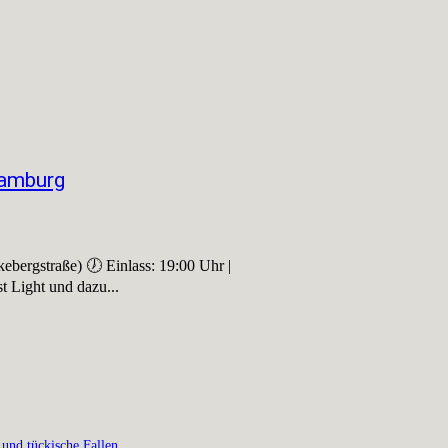
Hamburg
ergstraße) 🕖 Einlass: 19:00 Uhr |
t Light und dazu...
 und tückische Fallen