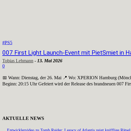
#PS5
007 First Light Launch-Event mit PietSmiet in 
Tobias Lehmann
-
13. Mai 2026
0
📅 Wann: Dienstag, der 26. Mai 📍 Wo: XPERION Hamburg (Mönckeb
Beginn: 20:15 Uhr Gefeiert wird der Release des brandneuen 007 Firs
AKTUELLE NEWS
Entwicklervideo zu Tomb Raider: Legacy of Atlantis zeigt knifflige Rätsel