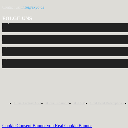
Contact us:
info@axyo.de
FOLGE UNS
12,792
Fans
440
Follower
2,040
Follower
1,150
Abonnenten
#Final Fantasy XVI
#Gran Turismo 7
#GTA V
#Red Dead Redemption 2
Cookie Consent Banner von Real Cookie Banner