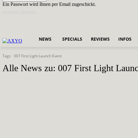
Ein Passwort wird Ihnen per Email zugeschickt.
Anmelden / Beitreten
NEWS
SPECIALS
REVIEWS
INFOS
Tags
007 First Light Launch Event
Alle News zu:
007 First Light Laun