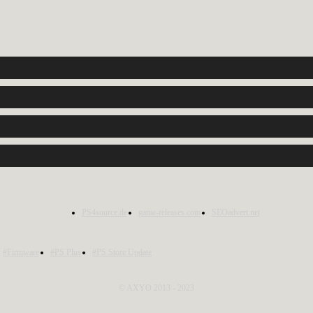
PS4source.de
game-releases.com
SEOadvert.net
#Firmware
#PS Plus
#PS Store Update
© AXYO 2013 - 2023