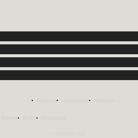
PS4source.de
game-releases.com
SEOadvert.net
#Firmware
#PS Plus
#PS Store Update
© AXYO 2013 - 2023