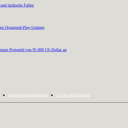
 und tückische Fallen
en Organized-Play-Updates
inem Preisgeld von 95.000 US-Dollar an
Datenschutzerklärung
Cookie-Richtlinien