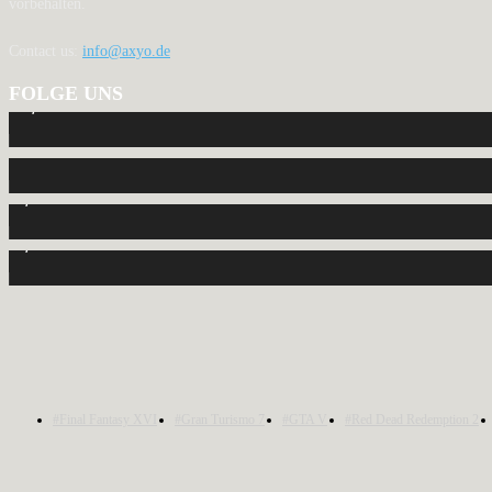
vorbehalten.
Contact us:
info@axyo.de
FOLGE UNS
12,788
Fans
440
Follower
2,040
Follower
1,150
Abonnenten
#Final Fantasy XVI
#Gran Turismo 7
#GTA V
#Red Dead Redemption 2