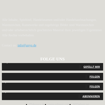
Alle Inhalte, Spieltitel, Handelsnamen und/oder Handelsaufmachungen,
Warenzeichen, Kunstwerke und zugehörige Bilder sind Warenzeichen
und/oder urheberrechtlich geschütztes Material ihrer jeweiligen Eigentümer.
Alle Rechte vorbehalten.
Contact us:
info@axyo.de
FOLGE UNS
12,793
Fans
GEFÄLLT MIR
440
Follower
FOLGEN
2,040
Follower
FOLGEN
1,150
Abonnenten
ABONNIEREN
PS4source.de
game-releases.com
SEOadvert.net