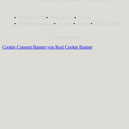
#Final Fantasy XVI
#Gran Turismo 7
#GTA V
#Red Dead Redemption 2
#Firmware
#PS Plus
#PS Store Update
© AXYO 2013 - 2023
Cookie Consent Banner von Real Cookie Banner