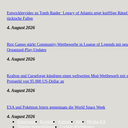
Entwicklervideo zu Tomb Raider: Legacy of Atlantis zeigt knifflige Rätsel
tückische Fallen
4. August 2026
Riot Games stärkt Community-Wettbewerbe in League of Legends mit ne
Organized-Play-Updates
4. August 2026
Krafton und Curseforge kündigen einen weltweiten Mod-Wettbewerb mit 
Preisgeld von 95.000 US-Dollar an
4. August 2026
ESA und Pokémon feiern gemeinsam die World Space Week
4. August 2026
Impressum
Kontakt
Autoren
Jobs
Media-Kit
Datenschutzerklärung
Cookie-Richtlinien