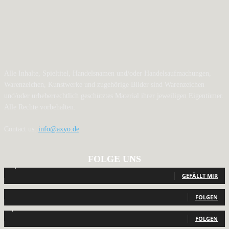
Alle Inhalte, Spieltitel, Handelsnamen und/oder Handelsaufmachungen,
Warenzeichen, Kunstwerke und zugehörige Bilder sind Warenzeichen
und/oder urheberrechtlich geschütztes Material ihrer jeweiligen Eigentümer.
Alle Rechte vorbehalten.
Contact us:
info@axyo.de
FOLGE UNS
12,789
Fans
GEFÄLLT MIR
440
Follower
FOLGEN
2,040
Follower
FOLGEN