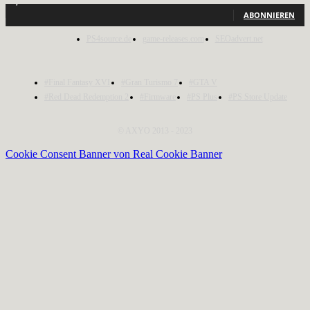
1,150
Abonnenten
ABONNIEREN
PS4source.de
game-releases.com
SEOadvert.net
#Final Fantasy XVI
#Gran Turismo 7
#GTA V
#Red Dead Redemption 2
#Firmware
#PS Plus
#PS Store Update
© AXYO 2013 - 2023
Cookie Consent Banner von Real Cookie Banner