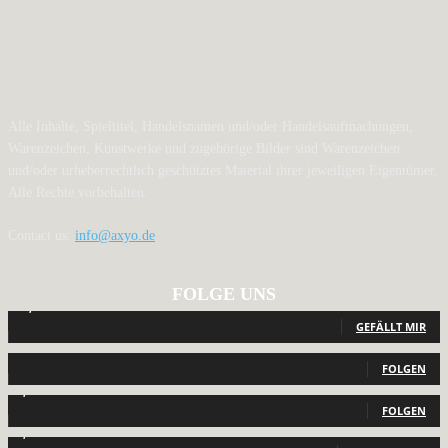
Alle Inhalte, Spieltitel, Handelsnamen und/oder Handelsaufmachungen,
Warenzeichen, Kunstwerke und zugehörige Bilder sind Warenzeichen
und/oder urheberrechtlich geschütztes Material ihrer jeweiligen Eigentümer.
Alle Rechte vorbehalten.
Contact us:
info@axyo.de
FOLGE UNS
12,791
Fans
GEFÄLLT MIR
440
Follower
FOLGEN
2,040
Follower
FOLGEN
1,150
Abonnenten