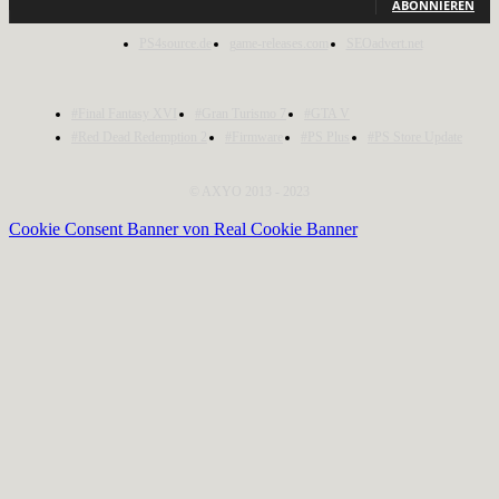
ABONNIEREN
PS4source.de
game-releases.com
SEOadvert.net
#Final Fantasy XVI
#Gran Turismo 7
#GTA V
#Red Dead Redemption 2
#Firmware
#PS Plus
#PS Store Update
© AXYO 2013 - 2023
Cookie Consent Banner von Real Cookie Banner