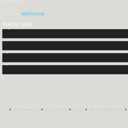
vorbehalten.
Contact us:
info@axyo.de
FOLGE UNS
12,793
Fans
440
Follower
2,040
Follower
1,150
Abonnenten
#Final Fantasy XVI
#Gran Turismo 7
#GTA V
#Red Dead Redemption 2