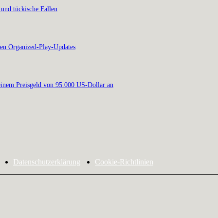
 und tückische Fallen
en Organized-Play-Updates
inem Preisgeld von 95.000 US-Dollar an
Datenschutzerklärung
Cookie-Richtlinien