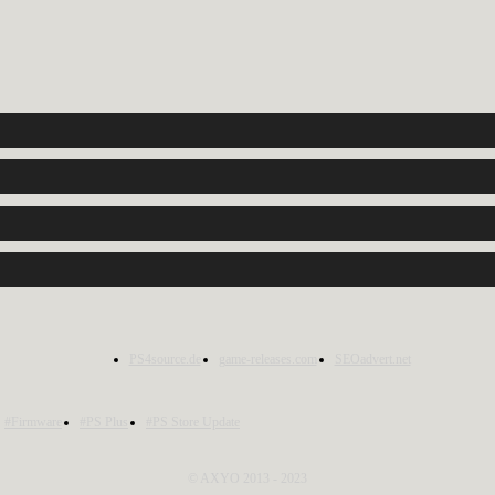
PS4source.de
game-releases.com
SEOadvert.net
#Firmware
#PS Plus
#PS Store Update
© AXYO 2013 - 2023