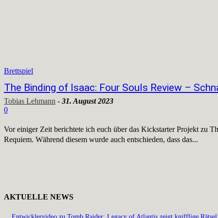
Brettspiel
The Binding of Isaac: Four Souls Review – Schn
Tobias Lehmann
-
31. August 2023
0
Vor einiger Zeit berichtete ich euch über das Kickstarter Projekt zu T
Requiem. Während diesem wurde auch entschieden, dass das...
AKTUELLE NEWS
Entwicklervideo zu Tomb Raider: Legacy of Atlantis zeigt knifflige Rätsel