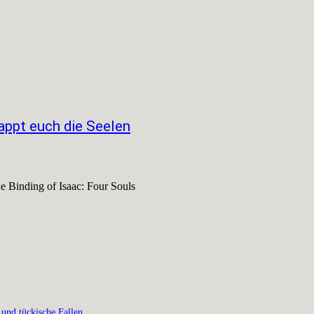
appt euch die Seelen
he Binding of Isaac: Four Souls
 und tückische Fallen