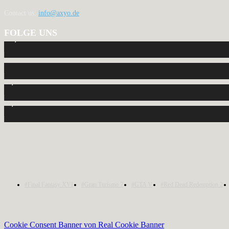
Contact us:
info@axyo.de
FOLGE UNS
12,793
Fans
440
Follower
2,040
Follower
1,150
Abonnenten
#Final Fantasy XVI
#Gran Turismo 7
#GTA V
#Red Dead Redemption 2
Cookie Consent Banner von Real Cookie Banner