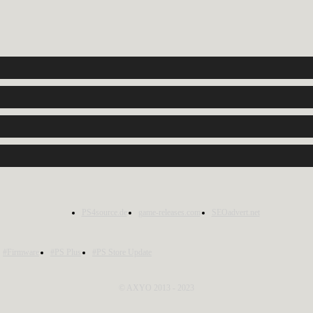
PS4source.de
game-releases.com
SEOadvert.net
#Firmware
#PS Plus
#PS Store Update
© AXYO 2013 - 2023