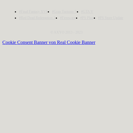
#Final Fantasy XVI
#Gran Turismo 7
#GTA V
#Red Dead Redemption 2
#Firmware
#PS Plus
#PS Store Update
© AXYO 2013 - 2023
Cookie Consent Banner von Real Cookie Banner