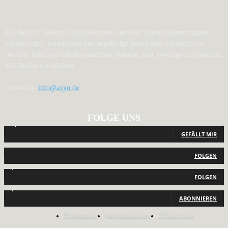
Alle Inhalte, Spieltitel, Handelsnamen und/oder Handelsaufmachungen,
Warenzeichen, Kunstwerke und zugehörige Bilder sind Warenzeichen
und/oder urheberrechtlich geschütztes Material ihrer jeweiligen Eigentümer.
Alle Rechte vorbehalten.
Contact us:
info@axyo.de
FOLGE UNS
12,791
Fans
GEFÄLLT MIR
440
Follower
FOLGEN
2,040
Follower
FOLGEN
1,150
Abonnenten
ABONNIEREN
PS4source.de
game-releases.com
SEOadvert.net