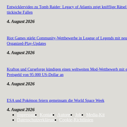
Entwicklervideo zu Tomb Raider: Legacy of Atlantis zeigt knifflige Rätsel
tückische Fallen
4. August 2026
Riot Games stärkt Community-Wettbewerbe in League of Legends mit ne
Organized-Play-Updates
4. August 2026
Krafton und Curseforge kündigen einen weltweiten Mod-Wettbewerb mit 
Preisgeld von 95.000 US-Dollar an
4. August 2026
ESA und Pokémon feiern gemeinsam die World Space Week
4. August 2026
Impressum
Kontakt
Autoren
Jobs
Media-Kit
Datenschutzerklärung
Cookie-Richtlinien