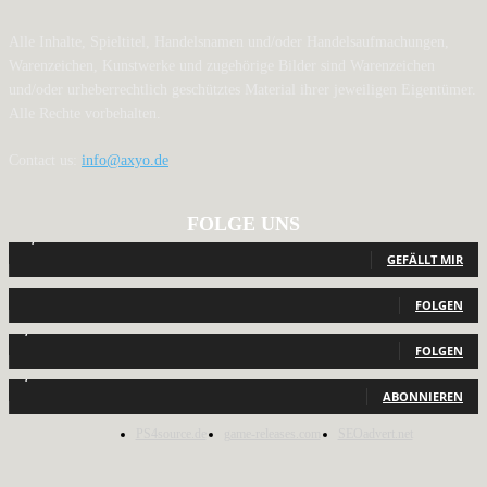
Alle Inhalte, Spieltitel, Handelsnamen und/oder Handelsaufmachungen,
Warenzeichen, Kunstwerke und zugehörige Bilder sind Warenzeichen
und/oder urheberrechtlich geschütztes Material ihrer jeweiligen Eigentümer.
Alle Rechte vorbehalten.
Contact us:
info@axyo.de
FOLGE UNS
12,793
Fans
GEFÄLLT MIR
440
Follower
FOLGEN
2,040
Follower
FOLGEN
1,150
Abonnenten
ABONNIEREN
PS4source.de
game-releases.com
SEOadvert.net