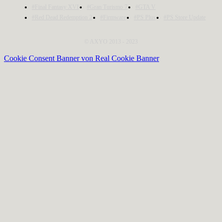
#Final Fantasy XVI
#Gran Turismo 7
#GTA V
#Red Dead Redemption 2
#Firmware
#PS Plus
#PS Store Update
© AXYO 2013 - 2023
Cookie Consent Banner von Real Cookie Banner