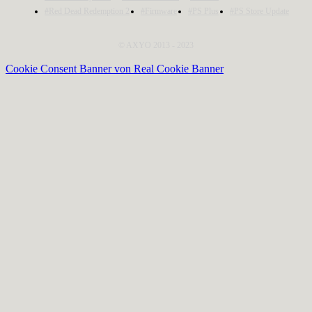
#Red Dead Redemption 2
#Firmware
#PS Plus
#PS Store Update
© AXYO 2013 - 2023
Cookie Consent Banner von Real Cookie Banner