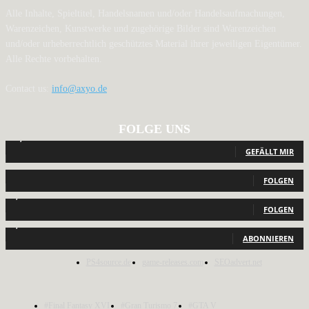
Alle Inhalte, Spieltitel, Handelsnamen und/oder Handelsaufmachungen,
Warenzeichen, Kunstwerke und zugehörige Bilder sind Warenzeichen
und/oder urheberrechtlich geschütztes Material ihrer jeweiligen Eigentümer.
Alle Rechte vorbehalten.
Contact us:
info@axyo.de
FOLGE UNS
12,792
Fans
GEFÄLLT MIR
440
Follower
FOLGEN
2,040
Follower
FOLGEN
1,150
Abonnenten
ABONNIEREN
PS4source.de
game-releases.com
SEOadvert.net
#Final Fantasy XVI
#Gran Turismo 7
#GTA V