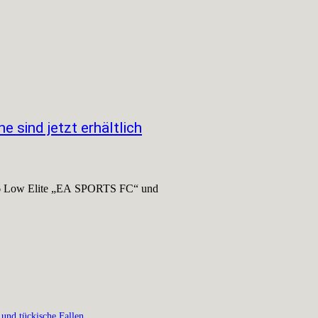
sind jetzt erhältlich
om 6 Low Elite „EA SPORTS FC“ und
 und tückische Fallen