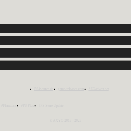
PS4source.de
game-releases.com
SEOadvert.net
#Firmware
#PS Plus
#PS Store Update
© AXYO 2013 - 2023