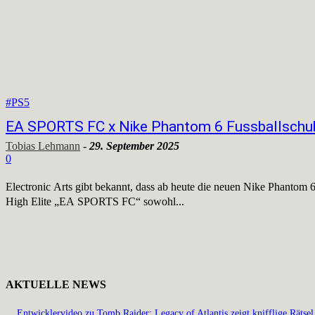
#PS5
EA SPORTS FC x Nike Phantom 6 Fussballschuhe 
Tobias Lehmann
-
29. September 2025
0
Electronic Arts gibt bekannt, dass ab heute die neuen Nike Phant
High Elite „EA SPORTS FC“ sowohl...
AKTUELLE NEWS
Entwicklervideo zu Tomb Raider: Legacy of Atlantis zeigt knifflige Rätsel