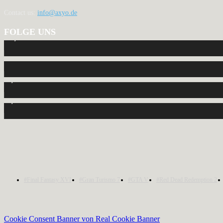
Contact us:
info@axyo.de
FOLGE UNS
12,793
Fans
440
Follower
2,040
Follower
1,150
Abonnenten
#Final Fantasy XVI
#Gran Turismo 7
#GTA V
#Red Dead Redemption 2
Cookie Consent Banner von Real Cookie Banner