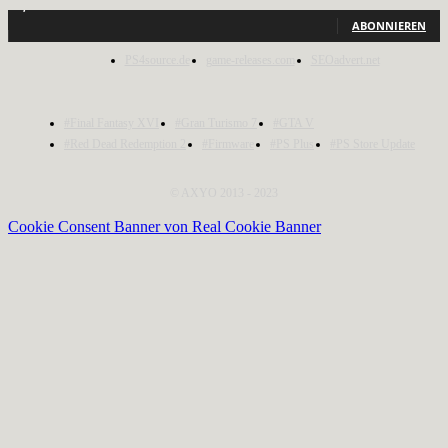
1,150
Abonnenten
ABONNIEREN
PS4source.de
game-releases.com
SEOadvert.net
#Final Fantasy XVI
#Gran Turismo 7
#GTA V
#Red Dead Redemption 2
#Firmware
#PS Plus
#PS Store Update
© AXYO 2013 - 2023
Cookie Consent Banner von Real Cookie Banner