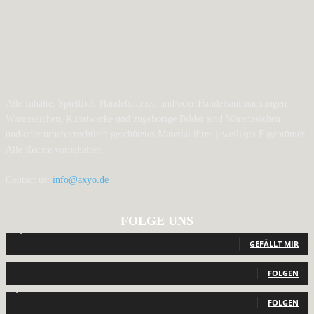
Alle Inhalte, Spieltitel, Handelsnamen und/oder Handelsaufmachungen,
Warenzeichen, Kunstwerke und zugehörige Bilder sind Warenzeichen
und/oder urheberrechtlich geschütztes Material ihrer jeweiligen Eigentümer.
Alle Rechte vorbehalten.
Contact us:
info@axyo.de
FOLGE UNS
12,792
Fans
GEFÄLLT MIR
440
Follower
FOLGEN
2,040
Follower
FOLGEN