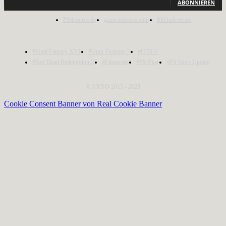
ABONNIEREN
PS4source.de
game-releases.com
SEOadvert.net
#Final Fantasy XVI
#Gran Turismo 7
#GTA V
#Red Dead Redemption 2
#Firmware
#PS Plus
#PS Store Update
© AXYO 2013 - 2023
Cookie Consent Banner von Real Cookie Banner