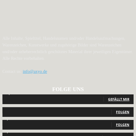
Alle Inhalte, Spieltitel, Handelsnamen und/oder Handelsaufmachungen,
Warenzeichen, Kunstwerke und zugehörige Bilder sind Warenzeichen
und/oder urheberrechtlich geschütztes Material ihrer jeweiligen Eigentümer.
Alle Rechte vorbehalten.
Contact us:
info@axyo.de
FOLGE UNS
12,793
Fans
GEFÄLLT MIR
440
Follower
FOLGEN
2,040
Follower
FOLGEN
1,150
Abonnenten