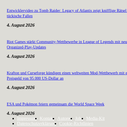
Entwicklervideo zu Tomb Raider: Legacy of Atlantis zeigt knifflige Rätsel
tückische Fallen
4. August 2026
Riot Games stärkt Community-Wettbewerbe in League of Legends mit ne
Organized-Play-Updates
4. August 2026
Krafton und Curseforge kündigen einen weltweiten Mod-Wettbewerb mit 
Preisgeld von 95.000 US-Dollar an
4. August 2026
ESA und Pokémon feiern gemeinsam die World Space Week
4. August 2026
Impressum
Kontakt
Autoren
Jobs
Media-Kit
Datenschutzerklärung
Cookie-Richtlinien