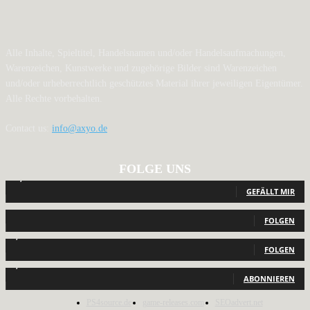
Alle Inhalte, Spieltitel, Handelsnamen und/oder Handelsaufmachungen,
Warenzeichen, Kunstwerke und zugehörige Bilder sind Warenzeichen
und/oder urheberrechtlich geschütztes Material ihrer jeweiligen Eigentümer.
Alle Rechte vorbehalten.
Contact us:
info@axyo.de
FOLGE UNS
12,791
Fans
GEFÄLLT MIR
440
Follower
FOLGEN
2,040
Follower
FOLGEN
1,150
Abonnenten
ABONNIEREN
PS4source.de
game-releases.com
SEOadvert.net