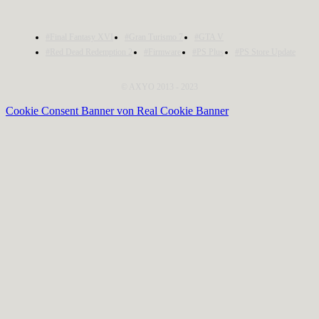
#Final Fantasy XVI
#Gran Turismo 7
#GTA V
#Red Dead Redemption 2
#Firmware
#PS Plus
#PS Store Update
© AXYO 2013 - 2023
Cookie Consent Banner von Real Cookie Banner