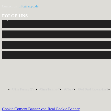
Contact us:
info@axyo.de
FOLGE UNS
12,792
Fans
440
Follower
2,040
Follower
1,150
Abonnenten
#Final Fantasy XVI
#Gran Turismo 7
#GTA V
#Red Dead Redemption 2
Cookie Consent Banner von Real Cookie Banner