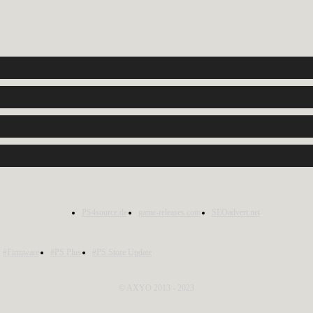
PS4source.de
game-releases.com
SEOadvert.net
#Firmware
#PS Plus
#PS Store Update
© AXYO 2013 - 2023