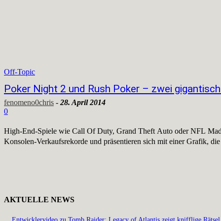
Off-Topic
Poker Night 2 und Rush Poker – zwei gigantisch
fenomeno0chris
-
28. April 2014
0
High-End-Spiele wie Call Of Duty, Grand Theft Auto oder NFL Mad
Konsolen-Verkaufsrekorde und präsentieren sich mit einer Grafik, die
AKTUELLE NEWS
Entwicklervideo zu Tomb Raider: Legacy of Atlantis zeigt knifflige Rätsel