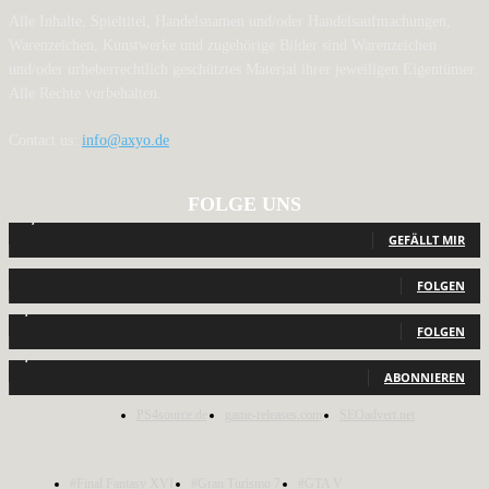
Alle Inhalte, Spieltitel, Handelsnamen und/oder Handelsaufmachungen,
Warenzeichen, Kunstwerke und zugehörige Bilder sind Warenzeichen
und/oder urheberrechtlich geschütztes Material ihrer jeweiligen Eigentümer.
Alle Rechte vorbehalten.
Contact us:
info@axyo.de
FOLGE UNS
12,792
Fans
GEFÄLLT MIR
440
Follower
FOLGEN
2,040
Follower
FOLGEN
1,150
Abonnenten
ABONNIEREN
PS4source.de
game-releases.com
SEOadvert.net
#Final Fantasy XVI
#Gran Turismo 7
#GTA V