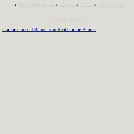
#Red Dead Redemption 2
#Firmware
#PS Plus
#PS Store Update
© AXYO 2013 - 2023
Cookie Consent Banner von Real Cookie Banner