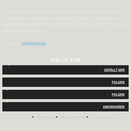
Alle Inhalte, Spieltitel, Handelsnamen und/oder Handelsaufmachungen,
Warenzeichen, Kunstwerke und zugehörige Bilder sind Warenzeichen
und/oder urheberrechtlich geschütztes Material ihrer jeweiligen Eigentümer.
Alle Rechte vorbehalten.
Contact us:
info@axyo.de
FOLGE UNS
12,788
Fans
GEFÄLLT MIR
440
Follower
FOLGEN
2,040
Follower
FOLGEN
1,150
Abonnenten
ABONNIEREN
PS4source.de
game-releases.com
SEOadvert.net