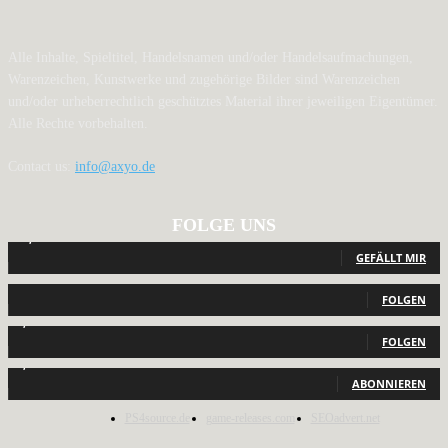
Alle Inhalte, Spieltitel, Handelsnamen und/oder Handelsaufmachungen,
Warenzeichen, Kunstwerke und zugehörige Bilder sind Warenzeichen
und/oder urheberrechtlich geschütztes Material ihrer jeweiligen Eigentümer.
Alle Rechte vorbehalten.
Contact us:
info@axyo.de
FOLGE UNS
12,789
Fans
GEFÄLLT MIR
440
Follower
FOLGEN
2,040
Follower
FOLGEN
1,150
Abonnenten
ABONNIEREN
PS4source.de
game-releases.com
SEOadvert.net