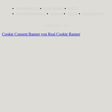
#Final Fantasy XVI
#Gran Turismo 7
#GTA V
#Red Dead Redemption 2
#Firmware
#PS Plus
#PS Store Update
© AXYO 2013 - 2023
Cookie Consent Banner von Real Cookie Banner