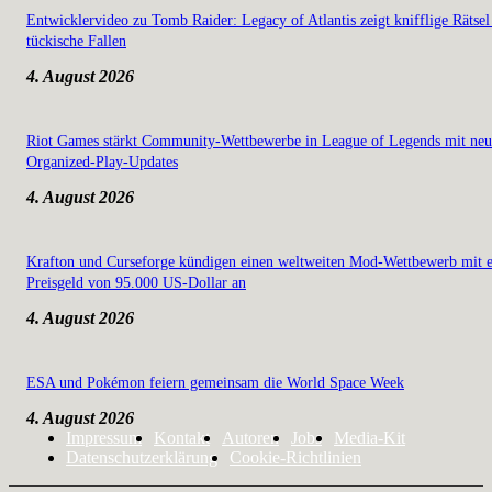
Entwicklervideo zu Tomb Raider: Legacy of Atlantis zeigt knifflige Rätsel
tückische Fallen
4. August 2026
Riot Games stärkt Community-Wettbewerbe in League of Legends mit ne
Organized-Play-Updates
4. August 2026
Krafton und Curseforge kündigen einen weltweiten Mod-Wettbewerb mit 
Preisgeld von 95.000 US-Dollar an
4. August 2026
ESA und Pokémon feiern gemeinsam die World Space Week
4. August 2026
Impressum
Kontakt
Autoren
Jobs
Media-Kit
Datenschutzerklärung
Cookie-Richtlinien