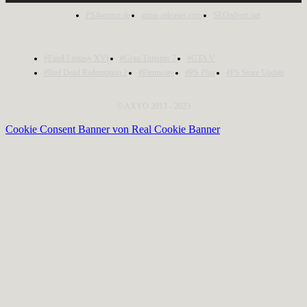
PS4source.de
game-releases.com
SEOadvert.net
#Final Fantasy XVI
#Gran Turismo 7
#GTA V
#Red Dead Redemption 2
#Firmware
#PS Plus
#PS Store Update
© AXYO 2013 - 2023
Cookie Consent Banner von Real Cookie Banner