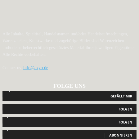
Alle Inhalte, Spieltitel, Handelsnamen und/oder Handelsaufmachungen,
Warenzeichen, Kunstwerke und zugehörige Bilder sind Warenzeichen
und/oder urheberrechtlich geschütztes Material ihrer jeweiligen Eigentümer.
Alle Rechte vorbehalten.
Contact us:
info@axyo.de
FOLGE UNS
12,793
Fans
GEFÄLLT MIR
440
Follower
FOLGEN
2,040
Follower
FOLGEN
1,150
Abonnenten
ABONNIEREN