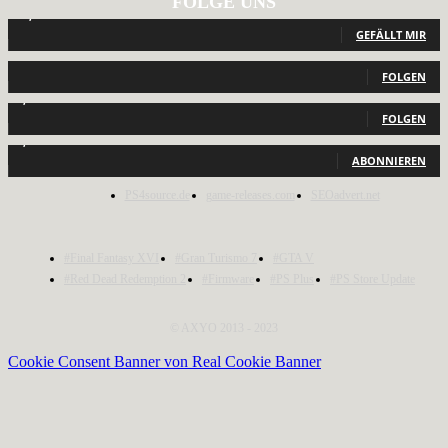
FOLGE UNS
12,788
Fans
GEFÄLLT MIR
440
Follower
FOLGEN
2,040
Follower
FOLGEN
1,150
Abonnenten
ABONNIEREN
PS4source.de
game-releases.com
SEOadvert.net
#Final Fantasy XVI
#Gran Turismo 7
#GTA V
#Red Dead Redemption 2
#Firmware
#PS Plus
#PS Store Update
© AXYO 2013 - 2023
Cookie Consent Banner von Real Cookie Banner