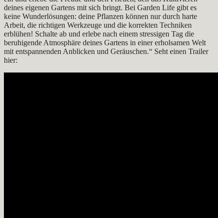
deines eigenen Gartens mit sich bringt. Bei Garden Life gibt es
keine Wunderlösungen: deine Pflanzen können nur durch harte
Arbeit, die richtigen Werkzeuge und die korrekten Techniken
erblühen! Schalte ab und erlebe nach einem stressigen Tag die
beruhigende Atmosphäre deines Gartens in einer erholsamen Welt
mit entspannenden Anblicken und Geräuschen.“ Seht einen Trailer
hier: