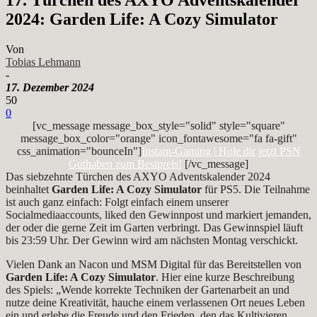
2024: Garden Life: A Cozy Simulator
Von
Tobias Lehmann
-
17. Dezember 2024
50
0
[vc_message message_box_style="solid" style="square"
message_box_color="orange" icon_fontawesome="fa fa-gift"
css_animation="bounceIn"]
Instant-Gaming | Hole dir jetzt PSN
Guthaben zum Bestpreis!
[/vc_message]
Das siebzehnte Türchen des AXYO Adventskalender 2024
beinhaltet
Garden Life: A Cozy Simulator
für PS5. Die Teilnahme
ist auch ganz einfach: Folgt einfach einem unserer
Socialmediaaccounts, liked den Gewinnpost und markiert jemanden,
der oder die gerne Zeit im Garten verbringt. Das Gewinnspiel läuft
bis 23:59 Uhr. Der Gewinn wird am nächsten Montag verschickt.
Vielen Dank an Nacon und MSM Digital für das Bereitstellen von
Garden Life: A Cozy Simulator
. Hier eine kurze Beschreibung
des Spiels: „Wende korrekte Techniken der Gartenarbeit an und
nutze deine Kreativität, hauche einem verlassenen Ort neues Leben
ein und erlebe die Freude und den Frieden, den das Kultivieren