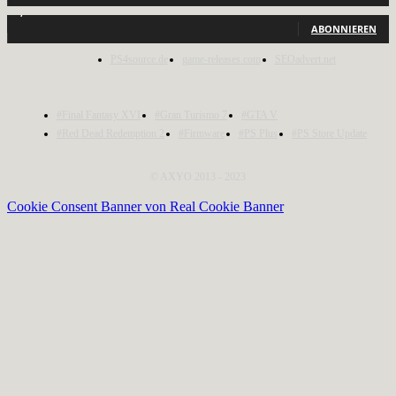
1,150
Abonnenten
ABONNIEREN
PS4source.de
game-releases.com
SEOadvert.net
#Final Fantasy XVI
#Gran Turismo 7
#GTA V
#Red Dead Redemption 2
#Firmware
#PS Plus
#PS Store Update
© AXYO 2013 - 2023
Cookie Consent Banner von Real Cookie Banner