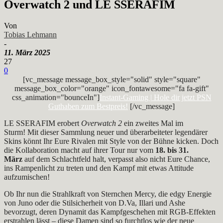
Overwatch 2 und LE SSERAFIM
Von
Tobias Lehmann
-
11. März 2025
27
0
[vc_message message_box_style="solid" style="square"
message_box_color="orange" icon_fontawesome="fa fa-gift"
css_animation="bounceIn"]
Instant-Gaming | Hole dir jetzt PSN
Guthaben zum Bestpreis!
[/vc_message]
LE SSERAFIM erobert
Overwatch 2
ein zweites Mal im
Sturm! Mit dieser Sammlung neuer und überarbeiteter legendärer
Skins könnt Ihr Eure Rivalen mit Style von der Bühne kicken. Doch
die Kollaboration macht auf ihrer Tour nur vom
18. bis 31.
März
auf dem Schlachtfeld halt, verpasst also nicht Eure Chance,
ins Rampenlicht zu treten und den Kampf mit etwas Attitude
aufzumischen!
Ob Ihr nun die Strahlkraft von Sternchen Mercy, die edgy Energie
von Juno oder die Stilsicherheit von D.Va, Illari und Ashe
bevorzugt, deren Dynamit das Kampfgeschehen mit RGB-Effekten
erstrahlen lässt – diese Damen sind so furchtlos wie der neue