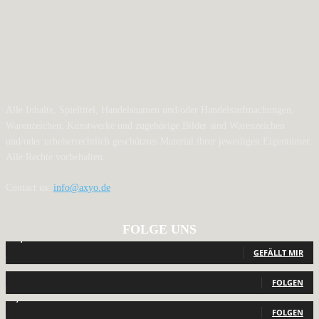
Alle Inhalte, Spieltitel, Handelsnamen und/oder Handelsaufmachungen,
Warenzeichen, Kunstwerke und zugehörige Bilder sind Warenzeichen
und/oder urheberrechtlich geschütztes Material ihrer jeweiligen Eigentümer.
Alle Rechte vorbehalten.
Contact us:
info@axyo.de
FOLGE UNS
12,793
Fans
GEFÄLLT MIR
440
Follower
FOLGEN
2,040
Follower
FOLGEN