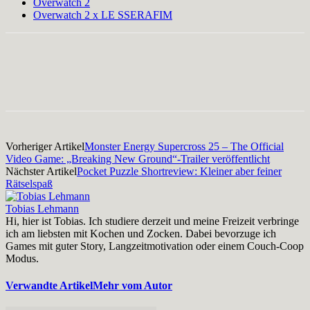
Overwatch 2
Overwatch 2 x LE SSERAFIM
Facebook
X
Pinterest
WhatsApp
Vorheriger Artikel
Monster Energy Supercross 25 – The Official
Video Game: „Breaking New Ground“-Trailer veröffentlicht
Nächster Artikel
Pocket Puzzle Shortreview: Kleiner aber feiner
Rätselspaß
Tobias Lehmann
Hi, hier ist Tobias. Ich studiere derzeit und meine Freizeit verbringe
ich am liebsten mit Kochen und Zocken. Dabei bevorzuge ich
Games mit guter Story, Langzeitmotivation oder einem Couch-Coop
Modus.
Verwandte Artikel
Mehr vom Autor