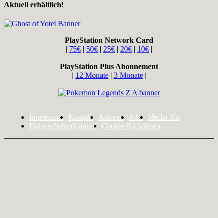
Aktuell erhältlich!
PlayStation Network Card
|
75€
|
50€
|
25€
|
20€
|
10€
|
PlayStation Plus Abonnement
|
12 Monate
|
3 Monate
|
Impressum
Kontakt
Autoren
Jobs
Media-Kit
Datenschutzerklärung
Cookie-Richtlinien