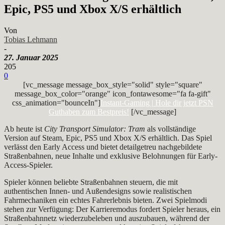
Epic, PS5 und Xbox X/S erhältlich
Von
Tobias Lehmann
-
27. Januar 2025
205
0
[vc_message message_box_style="solid" style="square"
message_box_color="orange" icon_fontawesome="fa fa-gift"
css_animation="bounceIn"]
Instant-Gaming | Hole dir jetzt PSN
Guthaben zum Bestpreis!
[/vc_message]
Ab heute ist
City Transport Simulator: Tram
als vollständige
Version auf Steam, Epic, PS5 und Xbox X/S erhältlich. Das Spiel
verlässt den Early Access und bietet detailgetreu nachgebildete
Straßenbahnen, neue Inhalte und exklusive Belohnungen für Early-
Access-Spieler.
Spieler können beliebte Straßenbahnen steuern, die mit
authentischen Innen- und Außendesigns sowie realistischen
Fahrmechaniken ein echtes Fahrerlebnis bieten. Zwei Spielmodi
stehen zur Verfügung: Der Karrieremodus fordert Spieler heraus, ein
Straßenbahnnetz wiederzubeleben und auszubauen, während der