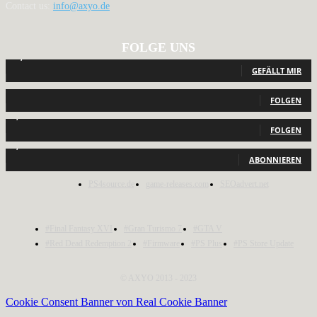
Contact us:
info@axyo.de
FOLGE UNS
12,788
Fans
GEFÄLLT MIR
440
Follower
FOLGEN
2,040
Follower
FOLGEN
1,150
Abonnenten
ABONNIEREN
PS4source.de
game-releases.com
SEOadvert.net
#Final Fantasy XVI
#Gran Turismo 7
#GTA V
#Red Dead Redemption 2
#Firmware
#PS Plus
#PS Store Update
© AXYO 2013 - 2023
Cookie Consent Banner von Real Cookie Banner