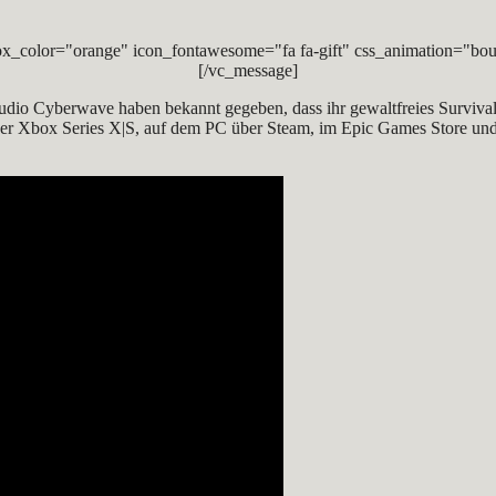
x_color="orange" icon_fontawesome="fa fa-gift" css_animation="bou
[/vc_message]
tudio Cyberwave haben bekannt gegeben, dass ihr gewaltfreies Surviva
r Xbox Series X|S, auf dem PC über Steam, im Epic Games Store und