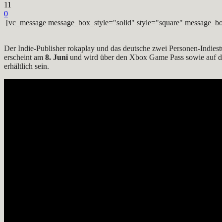
11
0
[vc_message message_box_style="solid" style="square" message_bo
Der Indie-Publisher rokaplay und das deutsche zwei Personen-Indies
erscheint am
8. Juni
und wird über den Xbox Game Pass sowie auf de
erhältlich sein.