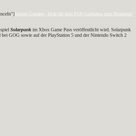
nceIn"]
Instant-Gaming | Hole dir jetzt PSN Guthaben zum Bestpreis!
lspiel
Solarpunk
im Xbox Game Pass veröffentlicht wird. Solarpunk
 bei GOG sowie auf der PlayStation 5 und der Nintendo Switch 2