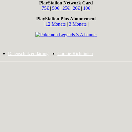
PlayStation Network Card
|
75€
|
50€
|
25€
|
20€
|
10€
|
PlayStation Plus Abonnement
|
12 Monate
|
3 Monate
|
Datenschutzerklärung
Cookie-Richtlinien