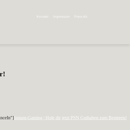
Kontakt
Impressum
Press-Kit
r!
nceIn"]
Instant-Gaming | Hole dir jetzt PSN Guthaben zum Bestpreis!