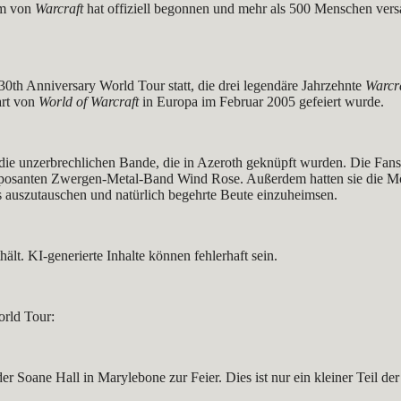
um von
Warcraft
hat offiziell begonnen und mehr als 500 Menschen vers
30th Anniversary World Tour statt, die drei legendäre Jahrzehnte
Warcr
art von
World of Warcraft
in Europa im Februar 2005 gefeiert wurde.
ür die unzerbrechlichen Bande, die in Azeroth geknüpft wurden. Die Fa
 imposanten Zwergen-Metal-Band Wind Rose. Außerdem hatten sie die Mö
ns auszutauschen und natürlich begehrte Beute einzuheimsen.
orld Tour:
r Soane Hall in Marylebone zur Feier. Dies ist nur ein kleiner Teil de