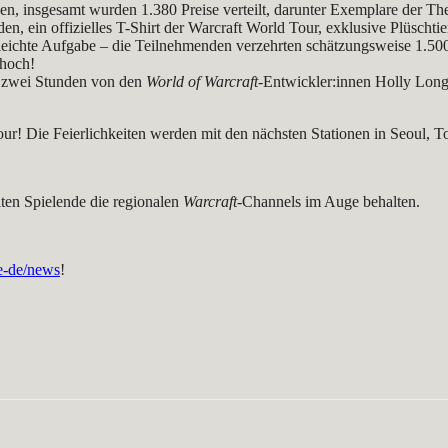
en, insgesamt wurden 1.380 Preise verteilt, darunter Exemplare der Th
en, ein offizielles T-Shirt der Warcraft World Tour, exklusive Plüscht
e leichte Aufgabe – die Teilnehmenden verzehrten schätzungsweise 1.5
 hoch!
n zwei Stunden von den
World of Warcraft
-Entwickler:innen Holly Lon
r! Die Feierlichkeiten werden mit den nächsten Stationen in Seoul, To
lten Spielende die regionalen
Warcraft
-Channels im Auge behalten.
de-de/news
!