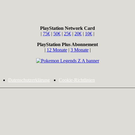
PlayStation Network Card
|
75€
|
50€
|
25€
|
20€
|
10€
|
PlayStation Plus Abonnement
|
12 Monate
|
3 Monate
|
Datenschutzerklärung
Cookie-Richtlinien