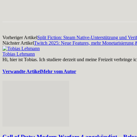
Facebook
X
Pinterest
WhatsApp
Vorheriger Artikel
Split Fiction: Steam Native-Unterstützung und Veri
Nächster Artikel
Twitch 2025: Neue Features, mehr Monetarisierung
Tobias Lehmann
Hi, hier ist Tobias. Ich studiere derzeit und meine Freizeit verbri
Verwandte Artikel
Mehr vom Autor
Call of Duty: Modern Warfare 4 angekündigt – Rele