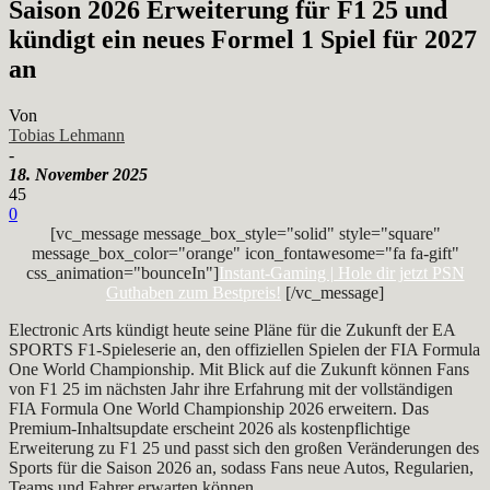
Saison 2026 Erweiterung für F1 25 und
kündigt ein neues Formel 1 Spiel für 2027
an
Von
Tobias Lehmann
-
18. November 2025
45
0
[vc_message message_box_style="solid" style="square"
message_box_color="orange" icon_fontawesome="fa fa-gift"
css_animation="bounceIn"]
Instant-Gaming | Hole dir jetzt PSN
Guthaben zum Bestpreis!
[/vc_message]
Electronic Arts kündigt heute seine Pläne für die Zukunft der EA
SPORTS F1-Spieleserie an, den offiziellen Spielen der FIA Formula
One World Championship. Mit Blick auf die Zukunft können Fans
von F1 25 im nächsten Jahr ihre Erfahrung mit der vollständigen
FIA Formula One World Championship 2026 erweitern. Das
Premium-Inhaltsupdate erscheint 2026 als kostenpflichtige
Erweiterung zu F1 25 und passt sich den großen Veränderungen des
Sports für die Saison 2026 an, sodass Fans neue Autos, Regularien,
Teams und Fahrer erwarten können.