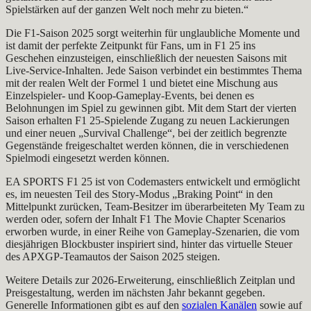
Spielstärken auf der ganzen Welt noch mehr zu bieten.“
Die F1-Saison 2025 sorgt weiterhin für unglaubliche Momente und
ist damit der perfekte Zeitpunkt für Fans, um in F1 25 ins
Geschehen einzusteigen, einschließlich der neuesten Saisons mit
Live-Service-Inhalten. Jede Saison verbindet ein bestimmtes Thema
mit der realen Welt der Formel 1 und bietet eine Mischung aus
Einzelspieler- und Koop-Gameplay-Events, bei denen es
Belohnungen im Spiel zu gewinnen gibt. Mit dem Start der vierten
Saison erhalten F1 25-Spielende Zugang zu neuen Lackierungen
und einer neuen „Survival Challenge“, bei der zeitlich begrenzte
Gegenstände freigeschaltet werden können, die in verschiedenen
Spielmodi eingesetzt werden können.
EA SPORTS F1 25 ist von Codemasters entwickelt und ermöglicht
es, im neuesten Teil des Story-Modus „Braking Point“ in den
Mittelpunkt zurücken, Team-Besitzer im überarbeiteten My Team zu
werden oder, sofern der Inhalt F1 The Movie Chapter Scenarios
erworben wurde, in einer Reihe von Gameplay-Szenarien, die vom
diesjährigen Blockbuster inspiriert sind, hinter das virtuelle Steuer
des APXGP-Teamautos der Saison 2025 steigen.
Weitere Details zur 2026-Erweiterung, einschließlich Zeitplan und
Preisgestaltung, werden im nächsten Jahr bekannt gegeben.
Generelle Informationen gibt es auf den
sozialen Kanälen
sowie auf