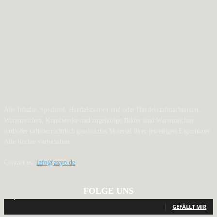
Alle Inhalte, Spieltitel, Handelsnamen und/oder Handelsaufmachungen,
Warenzeichen, Kunstwerke und zugehörige Bilder sind Warenzeichen
und/oder urheberrechtlich geschütztes Material ihrer jeweiligen Eigentümer.
Alle Rechte vorbehalten.
Contact us:
info@axyo.de
FOLGE UNS
12,791
Fans
GEFÄLLT MIR