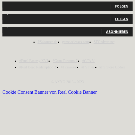
440
Follower
FOLGEN
2,040
Follower
FOLGEN
1,150
Abonnenten
ABONNIEREN
PS4source.de
game-releases.com
SEOadvert.net
#Final Fantasy XVI
#Gran Turismo 7
#GTA V
#Red Dead Redemption 2
#Firmware
#PS Plus
#PS Store Update
© AXYO 2013 - 2023
Cookie Consent Banner von Real Cookie Banner