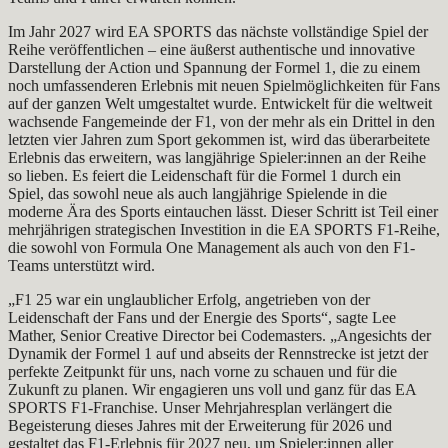
Im Jahr 2027 wird EA SPORTS das nächste vollständige Spiel der
Reihe veröffentlichen – eine äußerst authentische und innovative
Darstellung der Action und Spannung der Formel 1, die zu einem
noch umfassenderen Erlebnis mit neuen Spielmöglichkeiten für Fans
auf der ganzen Welt umgestaltet wurde. Entwickelt für die weltweit
wachsende Fangemeinde der F1, von der mehr als ein Drittel in den
letzten vier Jahren zum Sport gekommen ist, wird das überarbeitete
Erlebnis das erweitern, was langjährige Spieler:innen an der Reihe
so lieben. Es feiert die Leidenschaft für die Formel 1 durch ein
Spiel, das sowohl neue als auch langjährige Spielende in die
moderne Ära des Sports eintauchen lässt. Dieser Schritt ist Teil einer
mehrjährigen strategischen Investition in die EA SPORTS F1-Reihe,
die sowohl von Formula One Management als auch von den F1-
Teams unterstützt wird.
„F1 25 war ein unglaublicher Erfolg, angetrieben von der
Leidenschaft der Fans und der Energie des Sports“, sagte Lee
Mather, Senior Creative Director bei Codemasters. „Angesichts der
Dynamik der Formel 1 auf und abseits der Rennstrecke ist jetzt der
perfekte Zeitpunkt für uns, nach vorne zu schauen und für die
Zukunft zu planen. Wir engagieren uns voll und ganz für das EA
SPORTS F1-Franchise. Unser Mehrjahresplan verlängert die
Begeisterung dieses Jahres mit der Erweiterung für 2026 und
gestaltet das F1-Erlebnis für 2027 neu, um Spieler:innen aller