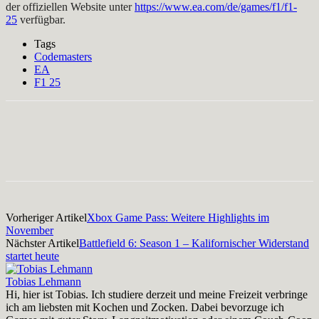
der offiziellen Website unter
https://www.ea.com/de/games/f1/f1-
25
verfügbar.
Tags
Codemasters
EA
F1 25
Facebook
X
Pinterest
WhatsApp
Vorheriger Artikel
Xbox Game Pass: Weitere Highlights im
November
Nächster Artikel
Battlefield 6: Season 1 – Kalifornischer Widerstand
startet heute
Tobias Lehmann
Hi, hier ist Tobias. Ich studiere derzeit und meine Freizeit verbringe
ich am liebsten mit Kochen und Zocken. Dabei bevorzuge ich