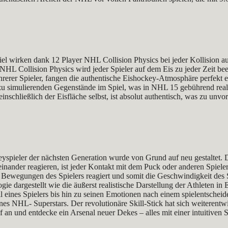
el wirken dank 12 Player NHL Collision Physics bei jeder Kollision auf 
HL Collision Physics wird jeder Spieler auf dem Eis zu jeder Zeit bee
rer Spieler, fangen die authentische Eishockey-Atmosphäre perfekt e
u simulierenden Gegenstände im Spiel, was in NHL 15 gebührend realisi
, einschließlich der Eisfläche selbst, ist absolut authentisch, was zu
yspieler der nächsten Generation wurde von Grund auf neu gestaltet. D
ander reagieren, ist jeder Kontakt mit dem Puck oder anderen Spieler
ie Bewegungen des Spielers reagiert und somit die Geschwindigkeit des Sp
ie dargestellt wie die äußerst realistische Darstellung der Athleten
eines Spielers bis hin zu seinen Emotionen nach einem spielentscheid
eines NHL- Superstars. Der revolutionäre Skill-Stick hat sich weiterent
n und entdecke ein Arsenal neuer Dekes – alles mit einer intuitiven S