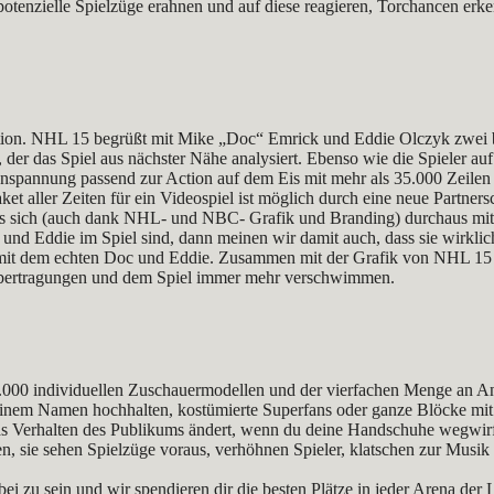
otenzielle Spielzüge erahnen und auf diese reagieren, Torchancen erken
tion. NHL 15 begrüßt mit Mike „Doc“ Emrick und Eddie Olczyk zwei
der das Spiel aus nächster Nähe analysiert. Ebenso wie die Spieler a
Anspannung passend zur Action auf dem Eis mit mehr als 35.000 Zeil
aket aller Zeiten für ein Videospiel ist möglich durch eine neue Pa
, das sich (auch dank NHL- und NBC- Grafik und Branding) durchaus m
nd Eddie im Spiel sind, dann meinen wir damit auch, dass sie wirklic
it dem echten Doc und Eddie. Zusammen mit der Grafik von NHL 15 ergi
übertragungen und dem Spiel immer mehr verschwimmen.
.000 individuellen Zuschauermodellen und der vierfachen Menge an A
 deinem Namen hochhalten, kostümierte Superfans oder ganze Blöcke m
as Verhalten des Publikums ändert, wenn du deine Handschuhe wegwirfs
sen, sie sehen Spielzüge voraus, verhöhnen Spieler, klatschen zur Mu
abei zu sein und wir spendieren dir die besten Plätze in jeder Arena d