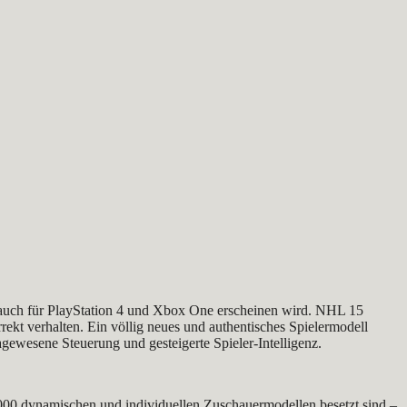
s auch für PlayStation 4 und Xbox One erscheinen wird. NHL 15
ekt verhalten. Ein völlig neues und authentisches Spielermodell
agewesene Steuerung und gesteigerte Spieler-Intelligenz.
.000 dynamischen und individuellen Zuschauermodellen besetzt sind –