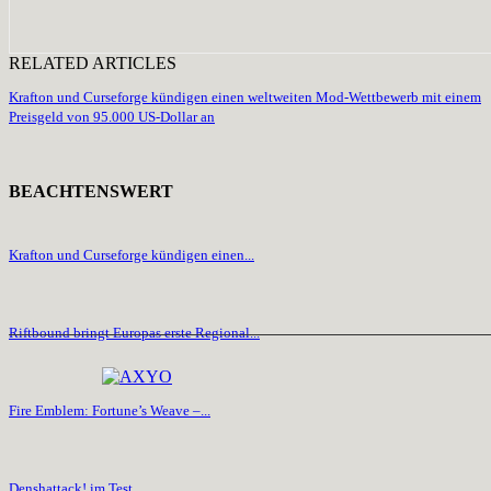
RELATED ARTICLES
Krafton und Curseforge kündigen einen weltweiten Mod-Wettbewerb mit einem
Preisgeld von 95.000 US-Dollar an
BEACHTENSWERT
Krafton und Curseforge kündigen einen...
Riftbound bringt Europas erste Regional...
Fire Emblem: Fortune’s Weave –...
Denshattack! im Test