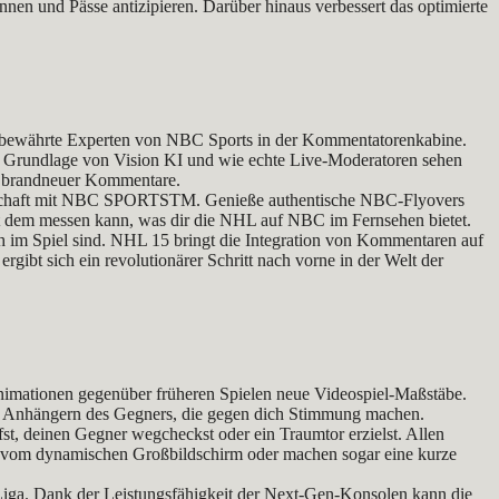
nen und Pässe antizipieren. Darüber hinaus verbessert das optimierte
 bewährte Experten von NBC Sports in der Kommentatorenkabine.
uf Grundlage von Vision KI und wie echte Live-Moderatoren sehen
en brandneuer Kommentare.
rtnerschaft mit NBC SPORTSTM. Genieße authentische NBC-Flyovers
it dem messen kann, was dir die NHL auf NBC im Fernsehen bietet.
h im Spiel sind. NHL 15 bringt die Integration von Kommentaren auf
bt sich ein revolutionärer Schritt nach vorne in der Welt der
nimationen gegenüber früheren Spielen neue Videospiel-Maßstäbe.
it Anhängern des Gegners, die gegen dich Stimmung machen.
t, deinen Gegner wegcheckst oder ein Traumtor erzielst. Allen
sik vom dynamischen Großbildschirm oder machen sogar eine kurze
er Liga. Dank der Leistungsfähigkeit der Next-Gen-Konsolen kann die