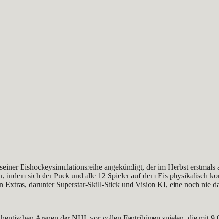
 seiner Eishockeysimulationsreihe angekündigt, der im Herbst erstmal
 indem sich der Puck und alle 12 Spieler auf dem Eis physikalisch korr
 Extras, darunter Superstar-Skill-Stick und Vision KI, eine noch nie d
uthentischen Arenen der NHL vor vollen Fantribünen spielen, die mit 9