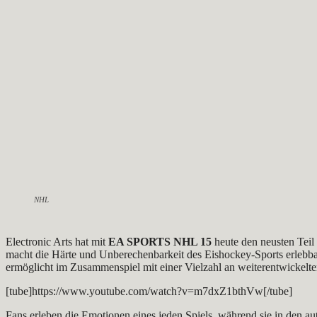
NHL
Electronic Arts hat mit
EA SPORTS NHL 15
heute den neusten Teil
macht die Härte und Unberechenbarkeit des Eishockey-Sports erlebbar,
ermöglicht im Zusammenspiel mit einer Vielzahl an weiterentwickelten
[tube]https://www.youtube.com/watch?v=m7dxZ1bthVw[/tube]
Fans erleben die Emotionen eines jeden Spiels, während sie in den a