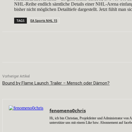
NHL-Reihe endlich sämtliche Details einer NHL-Arena einfangen
bisher nicht möglichen Detailtiefe dargestellt. Jetzt fühlt man
TAGS
EA Sports NHL 15
Teilen
Facebook
X
Pinterest
Vorheriger Artikel
Bound by Flame Launch Trailer – Mensch oder Dämon?
fenomeno0chris
Hi, ich bin Christian, Projektleiter und Administrator v
unterstütze uns mit einem Like bzw. Abonnement auf faceb