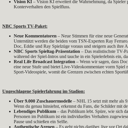
Vision KI
– Vision KI erweitert die Wahrnehmung, da Spieler p
Konterverhalten den Spielfluss.
NBC Sports TV-Paket:
Neue Kommentatoren
– Neue Stimmen für eine neue Genera
Unterstützt werden die beiden vom TSN-Experten Ray Ferraro, 
Doc, Eddie und Ray Spielzüge voraus und steigern auch ihre 
NBC Sports Spieltag-Präsentation
– Das realistischste TV-P
während der Spiel-Intros und tauche in ein Spielerlebnis ein
Real Life Broadcast Integration
– Wenn wir sagen, dass Doc u
eine neue Stufe und bietet Live-Videokommentare vorm Spiel m
Sport-Videospiele, womit die Grenzen zwischen echten Sport
Ungeschlagene Spielerfahrung im Stadion:
Über 9.000 Zuschauermodelle
– NHL 15 setzt mit mehr als 9
Wenn du genau hinsiehst, erkennst du Fans, die Schilder mit
Lebendiges Publikum
– das Publikum lebt. Spüre, wie sich d
Personen im Publikum ist ein individuelles Verhalten zugewie
Pause und schießen ein Selfie.
Authentische Arenen
– Es geht nichts darüber, live vor Ort d