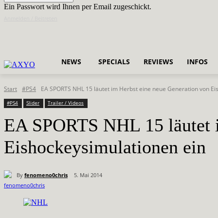
Ein Passwort wird Ihnen per Email zugeschickt.
Anmelden / Beitreten
NEWS
SPECIALS
REVIEWS
INFOS
Start
#PS4
EA SPORTS NHL 15 läutet im Herbst eine neue Generation von Eis
#PS4
Slider
Trailer / Videos
EA SPORTS NHL 15 läutet i
Eishockeysimulationen ein
By
fenomeno0chris
5. Mai 2014