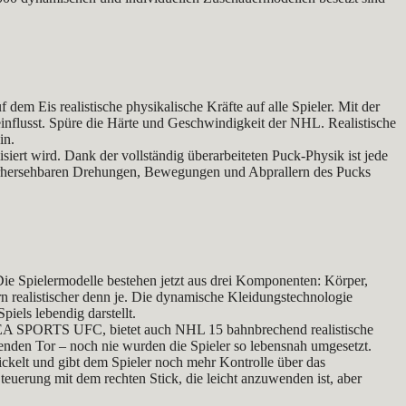
dem Eis realistische physikalische Kräfte auf alle Spieler. Mit der
influsst. Spüre die Härte und Geschwindigkeit der NHL. Realistische
in.
ert wird. Dank der vollständig überarbeiteten Puck-Physik ist jede
 unvorhersehbaren Drehungen, Bewegungen und Abprallern des Pucks
ie Spielermodelle bestehen jetzt aus drei Komponenten: Körper,
n realistischer denn je. Die dynamische Kleidungstechnologie
iels lebendig darstellt.
 in EA SPORTS UFC, bietet auch NHL 15 bahnbrechend realistische
enden Tor – noch nie wurden die Spieler so lebensnah umgesetzt.
wickelt und gibt dem Spieler noch mehr Kontrolle über das
teuerung mit dem rechten Stick, die leicht anzuwenden ist, aber