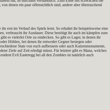
sein hat, ist durchaus verständlich. Zum Ende hin schwächelt die
n, von denen ein paar offensichtlich sind, andere aber überraschend
hr erst im Verlauf des Spiels lernt. So erhaltet ihr beispielsweise eine
en, verbraucht ihr Ausdauer. Diese benötigt ihr auch im kämpfen zum
gibt es vielerlei Orte zu entdecken. So gibt es Lager, in denen ihr
en oder Höhlen, bei denen ihr entweder Gegner besiegen oder
verschiedene Stats von euch aufbessern oder auch Katzenmonumente,
ene Ziele auf Zeit erledigt müsst. Für letztere gibt es Mana, welches
sident Evil Easteregg bei all den Zombies ist natürlich auch