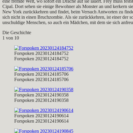
eine fremde Welt, wo sofort ein Drache auf sie lauert. Frey muss fest
Cipal. Dort sehen sie einige Bewohner als Monster an und kerkern sie 
New York zurückkehren und findet, beim Versuch Antworten zu finden
sich nicht in einen Bruchzombie. Als sie zurückkehren, ist einer der 
unschuldige Menschen, so auch ein Mädchen, mit dem sie sich anfreund
Die Geschichte
1
von 10
Forspoken 20230124184752
Forspoken 20230124184752
Forspoken 20230124185706
Forspoken 20230124185706
Forspoken 20230124190358
Forspoken 20230124190358
Forspoken 20230124190614
Forspoken 20230124190614