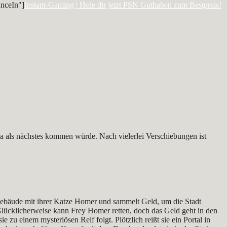
nceIn"]
Instant-Gaming | Hole dir jetzt PSN Guthaben zum Bestpreis!
da als nächstes kommen würde. Nach vielerlei Verschiebungen ist
n Gebäude mit ihrer Katze Homer und sammelt Geld, um die Stadt
Glücklicherweise kann Frey Homer retten, doch das Geld geht in den
e zu einem mysteriösen Reif folgt. Plötzlich reißt sie ein Portal in