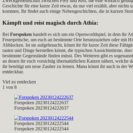
Zweckgemeinschaft zwischen Frey und Reif, die eine wirklich gelung
Geschichte für eine kurze Zeit etwas, da nur viel erzählt, aber nichts
kommen. Ihr findet auch einige Nebengeschichten, die in kurzen Stori
Kämpft und reist magisch durch Athia:
Bei
Forspoken
handelt es sich um ein Openworldspiel, in dem ihr Athi
Feuerpeitsche, um euch an bestimmte Orte heranzuziehen oder mit Hi
Abblocken. Ist sie aufgebraucht, könnt ihr für kurze Zeit diese Fähigk
rasten und Dinge herstellen könnt, die typischen Aussichtstürme, dur
bestimmte Gegenstände finden müsst. Des Weiteren gibt es sogenannt
an denen ihr euch vorsichtig übernatürlichen Katzen nähert, welche da
ihr benötigt um neue Zauber zu lernen. Mana könnt ihr auch in der We
entdeckbar.
Viel zu entdecken
1
von 8
Forspoken 20230124222637
Forspoken 20230124222637
Forspoken 20230124222544
Forspoken 20230124222544