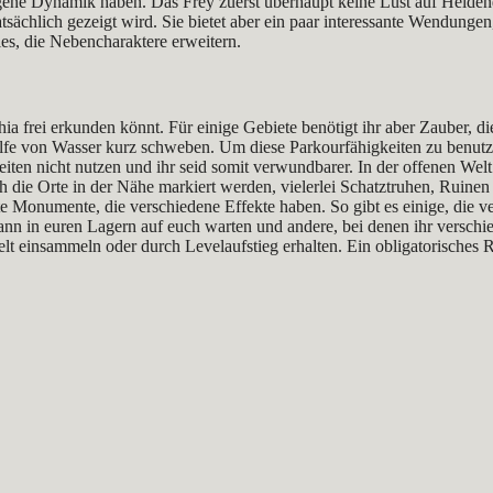
ene Dynamik haben. Das Frey zuerst überhaupt keine Lust auf Heldenda
 tatsächlich gezeigt wird. Sie bietet aber ein paar interessante Wendunge
es, die Nebencharaktere erweitern.
a frei erkunden könnt. Für einige Gebiete benötigt ihr aber Zauber, die i
lfe von Wasser kurz schweben. Um diese Parkourfähigkeiten zu benutz
eiten nicht nutzen und ihr seid somit verwundbarer. In der offenen Welt 
ch die Orte in der Nähe markiert werden, vielerlei Schatztruhen, Ruin
e Monumente, die verschiedene Effekte haben. So gibt es einige, die 
nn in euren Lagern auf euch warten und andere, bei denen ihr verschied
lt einsammeln oder durch Levelaufstieg erhalten. Ein obligatorisches Re