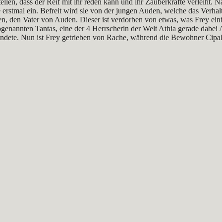
stellen, dass der Reif mit ihr reden kann und ihr Zauberkräfte verleiht
erstmal ein. Befreit wird sie von der jungen Auden, welche das Verhalte
, den Vater von Auden. Dieser ist verdorben von etwas, was Frey ein
sogenannten Tantas, eine der 4 Herrscherin der Welt Athia gerade dabei
ete. Nun ist Frey getrieben von Rache, während die Bewohner Cipals te