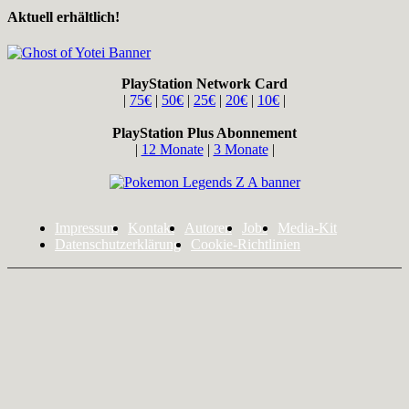
Aktuell erhältlich!
PlayStation Network Card
|
75€
|
50€
|
25€
|
20€
|
10€
|
PlayStation Plus Abonnement
|
12 Monate
|
3 Monate
|
Impressum
Kontakt
Autoren
Jobs
Media-Kit
Datenschutzerklärung
Cookie-Richtlinien