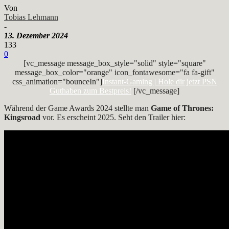
Von
Tobias Lehmann
-
13. Dezember 2024
133
0
[vc_message message_box_style="solid" style="square"
message_box_color="orange" icon_fontawesome="fa fa-gift"
css_animation="bounceIn"]
Instant-Gaming | Hole dir jetzt PSN
Guthaben zum Bestpreis!
[/vc_message]
Während der Game Awards 2024 stellte man
Game of Thrones:
Kingsroad
vor. Es erscheint 2025. Seht den Trailer hier: