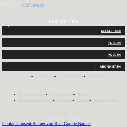
Contact us:
info@axyo.de
FOLGE UNS
12,791
Fans
GEFÄLLT MIR
440
Follower
FOLGEN
2,040
Follower
FOLGEN
1,150
Abonnenten
ABONNIEREN
PS4source.de
game-releases.com
SEOadvert.net
#Final Fantasy XVI
#Gran Turismo 7
#GTA V
#Red Dead Redemption 2
#Firmware
#PS Plus
#PS Store Update
© AXYO 2013 - 2023
Cookie Consent Banner von Real Cookie Banner