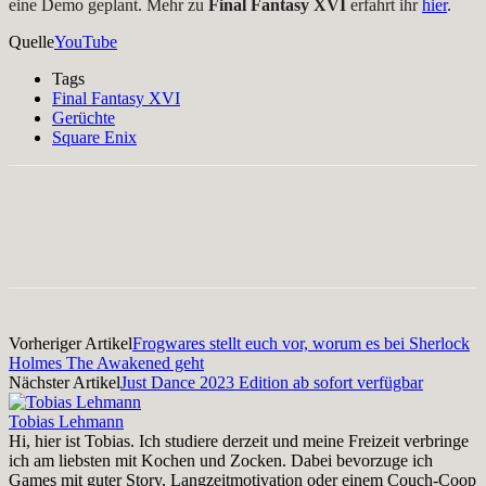
eine Demo geplant. Mehr zu
Final Fantasy XVI
erfahrt ihr
hier
.
Quelle
YouTube
Tags
Final Fantasy XVI
Gerüchte
Square Enix
Facebook
X
Pinterest
WhatsApp
Vorheriger Artikel
Frogwares stellt euch vor, worum es bei Sherlock
Holmes The Awakened geht
Nächster Artikel
Just Dance 2023 Edition ab sofort verfügbar
Tobias Lehmann
Hi, hier ist Tobias. Ich studiere derzeit und meine Freizeit verbringe
ich am liebsten mit Kochen und Zocken. Dabei bevorzuge ich
Games mit guter Story, Langzeitmotivation oder einem Couch-Coop