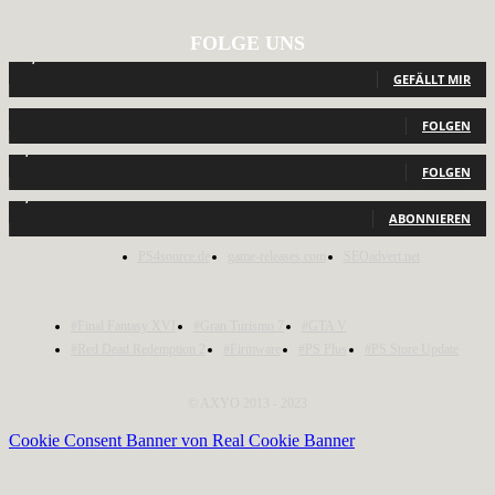
FOLGE UNS
12,792
Fans
GEFÄLLT MIR
440
Follower
FOLGEN
2,040
Follower
FOLGEN
1,150
Abonnenten
ABONNIEREN
PS4source.de
game-releases.com
SEOadvert.net
#Final Fantasy XVI
#Gran Turismo 7
#GTA V
#Red Dead Redemption 2
#Firmware
#PS Plus
#PS Store Update
© AXYO 2013 - 2023
Cookie Consent Banner von Real Cookie Banner