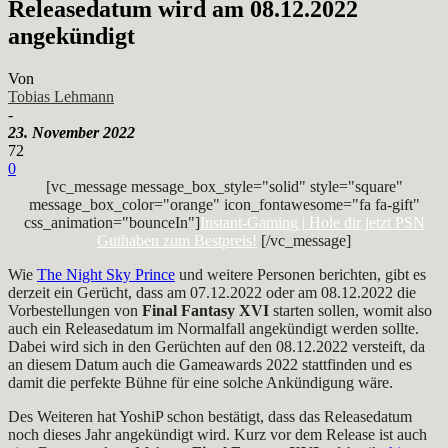
Releasedatum wird am 08.12.2022
angekündigt
Von
Tobias Lehmann
-
23. November 2022
72
0
[vc_message message_box_style="solid" style="square"
message_box_color="orange" icon_fontawesome="fa fa-gift"
css_animation="bounceIn"]
Instant-Gaming | Hole dir jetzt PSN
Guthaben zum Bestpreis!
[/vc_message]
Wie
The Night Sky Prince
und weitere Personen berichten, gibt es
derzeit ein Gerücht, dass am 07.12.2022 oder am 08.12.2022 die
Vorbestellungen von
Final Fantasy XVI
starten sollen, womit also
auch ein Releasedatum im Normalfall angekündigt werden sollte.
Dabei wird sich in den Gerüchten auf den 08.12.2022 versteift, da
an diesem Datum auch die Gameawards 2022 stattfinden und es
damit die perfekte Bühne für eine solche Ankündigung wäre.
Des Weiteren hat YoshiP schon bestätigt, dass das Releasedatum
noch dieses Jahr angekündigt wird. Kurz vor dem Release ist auch