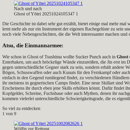
Nach und nach
Ghost of Yōtei 20251024105347 1
Die Geschichte ist dabei sehr gut erzählt, bietet einige mal mehr ma
lernt mehr als nur ein Instrument der eigenen Rachegelüste zu sein u
noch viele Nebengeschichten, die die Welt interessanter machen und 
Atsu, die Einmannarmee:
Wie schon in Ghost of Tsushima wollte Sucker Punch auch in
Ghost 
Enterhaken, um auch bröckelige Wände einzureißen, die Jin erst im D
gegen unterschiedliche Gegner stark zu sein, sondern erhält andere W
Bögen, Schusswaffen oder auch Kunais für den Fernkampf oder auch R
einfach in den Gegend rumliegend findet, zu verschiedenen Händlern b
ihr meistens in gegnerischen Camps findet. Eine neue Skillart sind W
Erscheinens ihr durch eben jene Skills erhöhen könnt. Dafür findet ihr
Kopfgelder, Schreine, Fuchsbaue oder auch Mythen, denen ihr nachg
kommen vielerlei unterschiedliche Schwierigkeitsgrade, die es eigent
So viel zu entdecken
1
von 9
Wölfin zur Rettung