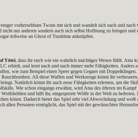
l weniger vorhersehbare Twists mit sich und wandelt sich nach und nach 
nd nicht nur anderen sondern auch sich selbst Hoffnung zu bringen und 
sogar teilweise an Ghost of Tsushima anknüpfen.
of Yōtei
, dass ihr euch wie ein wahrlich mächtiges Wesen fühlt. Atsu
LC erhielt, und lernt nach und nach immer mehr Fähigkeiten. Anders al
affen, wie zum Beispiel einen Speer gegen Gegner mit Doppelklingen. N
auchbomben. All diese Waffen und Werkzeuge könnt ihr verbessern, in
ringt. Natürlich könnt ihr auch neue Fähigkeiten erlernen, um die Skil
olfskills. Wie schon eingangs erwähnt, wird Atsu des öfteren im Kampf 
 Wolfshöhlen und hilft ihr, eingesperrte Wölfe in der Welt zu befreien.
ehen könnt. Dadurch bietet das Spiel sehr viel Abwechslung und weiß 
lich allen Personen ermöglicht, das Spiel mit der gewünschten Herausfo