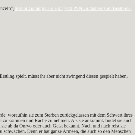
nceIn"]
Instant-Gaming | Hole dir jetzt PSN Guthaben zum Bestpreis!
stling spielt, müsst ihr aber nicht zwingend diesen gespielt haben,
wurde, woraufhin sie zum Sterben zurückgelassen mit dem Schwert ihres
 Ezo zu kommen und Rache zu nehmen. Als sie ankommt, findet sie auch
st sie ab da Onryo oder auch Geist bekannt. Nach und nach reist sie
n zu schwächen. Denn er hat ganze Armeen, die auch so den Menschen