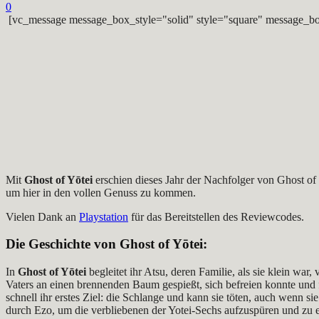
0
[vc_message message_box_style="solid" style="square" message_bo
Mit
Ghost of Yōtei
erschien dieses Jahr der Nachfolger von Ghost of 
um hier in den vollen Genuss zu kommen.
Vielen Dank an
Playstation
für das Bereitstellen des Reviewcodes.
Die Geschichte von
Ghost of Yōtei
:
In
Ghost of Yōtei
begleitet ihr Atsu, deren Familie, als sie klein w
Vaters an einen brennenden Baum gespießt, sich befreien konnte und 
schnell ihr erstes Ziel: die Schlange und kann sie töten, auch wenn s
durch Ezo, um die verbliebenen der Yotei-Sechs aufzuspüren und zu