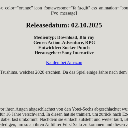
x_color="orange" icon_fontawesome="fa fa-gift" css_animation="bou
[/vc_message]
Releasedatum: 02.10.2025
Medientyp: Download, Blu-ray
Genre: Action-Adventure, RPG
Entwickler: Sucker Punch
Herausgeber: Sony Interactive
Kaufen bei Amazon
Tsushima, welches 2020 erschien. Da das Spiel einige Jahre nach dem Er
ar, vor ihren Augen abgeschlachtet von den Yotei-Sechs abgeschlachtet 
für 16 Jahre verschwand. In diesen hat sie trainiert, um zurück nach
ie dabei fast umkommt. Nachdem sie einfach aufsteht und weiter läuft, i
 erledigen, um so an ihren Anführer Fürst Saito zu kommen und diese