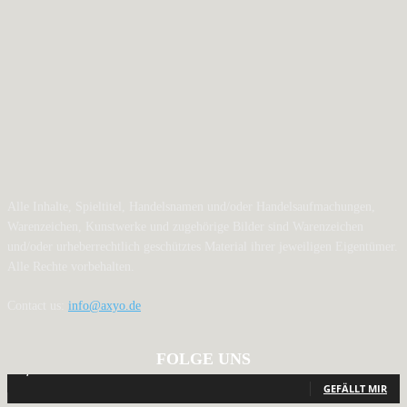
Alle Inhalte, Spieltitel, Handelsnamen und/oder Handelsaufmachungen,
Warenzeichen, Kunstwerke und zugehörige Bilder sind Warenzeichen
und/oder urheberrechtlich geschütztes Material ihrer jeweiligen Eigentümer.
Alle Rechte vorbehalten.
Contact us:
info@axyo.de
FOLGE UNS
12,793
Fans
GEFÄLLT MIR