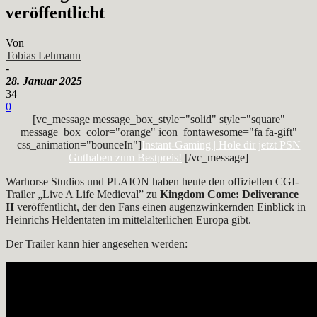
veröffentlicht
Von
Tobias Lehmann
-
28. Januar 2025
34
0
[vc_message message_box_style="solid" style="square"
message_box_color="orange" icon_fontawesome="fa fa-gift"
css_animation="bounceIn"]
Instant-Gaming | Hole dir jetzt PSN
Guthaben zum Bestpreis!
[/vc_message]
Warhorse Studios und PLAION haben heute den offiziellen CGI-
Trailer „Live A Life Medieval” zu
Kingdom Come: Deliverance
II
veröffentlicht, der den Fans einen augenzwinkernden Einblick in
Heinrichs Heldentaten im mittelalterlichen Europa gibt.
Der Trailer kann hier angesehen werden: