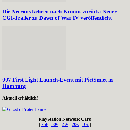
Die Necrons kehren nach Kronus zurück: Neuer
CGI-Trailer zu Dawn of War IV veröffentlicht
007 First Light Launch-Event mit PietSmiet in
Hamburg
Aktuell erhältlich!
PlayStation Network Card
|
75€
|
50€
|
25€
|
20€
|
10€
|