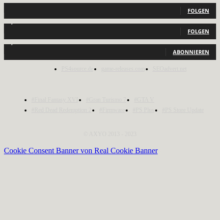
440
Follower
FOLGEN
2,040
Follower
FOLGEN
1,150
Abonnenten
ABONNIEREN
PS4source.de
game-releases.com
SEOadvert.net
#Final Fantasy XVI
#Gran Turismo 7
#GTA V
#Red Dead Redemption 2
#Firmware
#PS Plus
#PS Store Update
© AXYO 2013 - 2023
Cookie Consent Banner von Real Cookie Banner