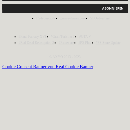
1,150
Abonnenten
ABONNIEREN
PS4source.de
game-releases.com
SEOadvert.net
#Final Fantasy XVI
#Gran Turismo 7
#GTA V
#Red Dead Redemption 2
#Firmware
#PS Plus
#PS Store Update
© AXYO 2013 - 2023
Cookie Consent Banner von Real Cookie Banner