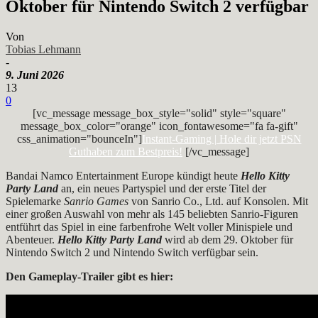
Oktober für Nintendo Switch 2 verfügbar
Von
Tobias Lehmann
-
9. Juni 2026
13
0
[vc_message message_box_style="solid" style="square"
message_box_color="orange" icon_fontawesome="fa fa-gift"
css_animation="bounceIn"]
Instant-Gaming | Hole dir jetzt PSN
Guthaben zum Bestpreis!
[/vc_message]
Bandai Namco Entertainment Europe kündigt heute
Hello Kitty
Party Land
an, ein neues Partyspiel und der erste Titel der
Spielemarke
Sanrio Games
von Sanrio Co., Ltd. auf Konsolen. Mit
einer großen Auswahl von mehr als 145 beliebten Sanrio-Figuren
entführt das Spiel in eine farbenfrohe Welt voller Minispiele und
Abenteuer.
Hello Kitty Party Land
wird ab dem 29. Oktober für
Nintendo Switch 2 und Nintendo Switch verfügbar sein.
Den Gameplay-Trailer gibt es hier: