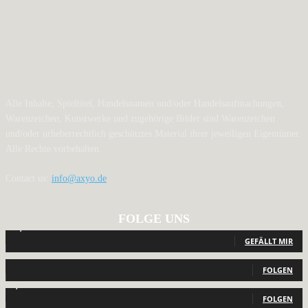
Alle Inhalte, Spieltitel, Handelsnamen und/oder Handelsaufmachungen,
Warenzeichen, Kunstwerke und zugehörige Bilder sind Warenzeichen
und/oder urheberrechtlich geschütztes Material ihrer jeweiligen Eigentümer.
Alle Rechte vorbehalten.
Contact us:
info@axyo.de
FOLGE UNS
12,792
Fans
GEFÄLLT MIR
440
Follower
FOLGEN
2,040
Follower
FOLGEN