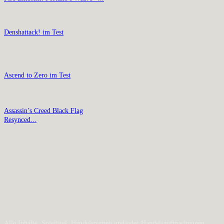
Denshattack! im Test
Ascend to Zero im Test
Assassin’s Creed Black Flag
Resynced...
Alle Inhalte, Spieltitel, Handelsnamen und/oder Handelsaufmachungen,