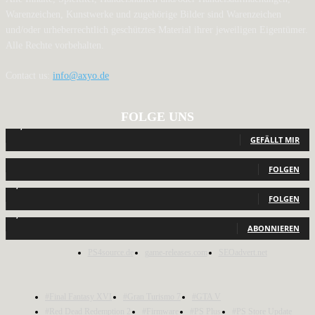
Warenzeichen, Kunstwerke und zugehörige Bilder sind Warenzeichen
und/oder urheberrechtlich geschütztes Material ihrer jeweiligen Eigentümer.
Alle Rechte vorbehalten.
Contact us:
info@axyo.de
FOLGE UNS
12,789
Fans
GEFÄLLT MIR
440
Follower
FOLGEN
2,040
Follower
FOLGEN
1,150
Abonnenten
ABONNIEREN
PS4source.de
game-releases.com
SEOadvert.net
#Final Fantasy XVI
#Gran Turismo 7
#GTA V
#Red Dead Redemption 2
#Firmware
#PS Plus
#PS Store Update