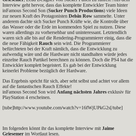
Interview geht hervor, dass das komplette Entwickler Team hinter
inFamous Second Son (
Sucker Punch Productions
) viele Ideen
zur neuen Kraft des Protagonisten
Delsin Row
sammelte. Unter
anderem dachte sich Sucker Punch Kräfte wie, die Kontrolle über
das Wasser oder die Erde im kommenden Spiel zu nutzen. Diese
waren allerdings zu vorhersehbar und uninteressant. Letztendlich
waren sich alle bis auf die Rendering-Programmierer einig, dass die
die neue Fähigkeit
Rauch
sein wird. Die Programmierer
befürchteten bei der Kraft nämlich, dass die Entwicklung zu
aufwendig wäre und die Hardware nicht standhalten würde jedes
einzelne Rauch Partikel berechnen zu können. Doch die PS4 hat die
Entwickler komplett begeistert. Es gab bei der Entwicklung
keinerlei Probleme bezüglich der Hardware.
Das Ergebnis spricht für sich, aber seht selbst und achtet vor allem
auf die fantastischen Rauch Effekte!
inFamous Second Son wird
Anfang nächsten Jahres
exklusiv für
PlayStation 4 erscheinen.
[tube]http://www.youtube.com/watch?v=16fWjUPkG2s[/tube]
Im folgenden könnt ihr das komplette Interview mit
Jaime
Griesemer
im Wortlaut lesen.