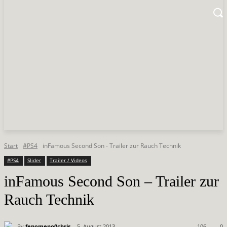
Start
#PS4
inFamous Second Son - Trailer zur Rauch Technik
#PS4
Slider
Trailer / Videos
inFamous Second Son – Trailer zur
Rauch Technik
By
fenomeno0chris
5. August 2013
106
0