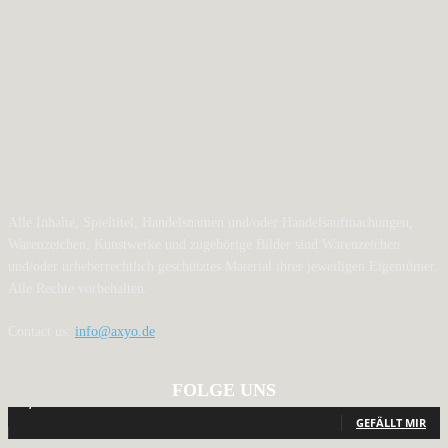
Alle Inhalte, Spieltitel, Handelsnamen und/oder Handelsaufmachungen,
Warenzeichen, Kunstwerke und zugehörige Bilder sind Warenzeichen
und/oder urheberrechtlich geschütztes Material ihrer jeweiligen Eigentümer.
Alle Rechte vorbehalten.
Contact us:
info@axyo.de
FOLGE UNS
12,791
Fans
GEFÄLLT MIR
440
Follower