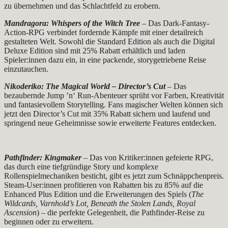
zu übernehmen und das Schlachtfeld zu erobern.
Mandragora: Whispers of the Witch Tree
– Das Dark-Fantasy-
Action-RPG verbindet fordernde Kämpfe mit einer detailreich
gestalteten Welt. Sowohl die Standard Edition als auch die Digital
Deluxe Edition sind mit 25% Rabatt erhältlich und laden
Spieler:innen dazu ein, in eine packende, storygetriebene Reise
einzutauchen.
Nikoderiko: The Magical World – Director’s Cut
– Das
bezaubernde Jump ’n‘ Run-Abenteuer sprüht vor Farben, Kreativität
und fantasievollem Storytelling. Fans magischer Welten können sich
jetzt den Director’s Cut mit 35% Rabatt sichern und laufend und
springend neue Geheimnisse sowie erweiterte Features entdecken.
Pathfinder: Kingmaker
– Das von Kritiker:innen gefeierte RPG,
das durch eine tiefgründige Story und komplexe
Rollenspielmechaniken besticht, gibt es jetzt zum Schnäppchenpreis.
Steam-User:innen profitieren von Rabatten bis zu 85% auf die
Enhanced Plus Edition und die Erweiterungen des Spiels (
The
Wildcards, Varnhold’s Lot, Beneath the Stolen Lands, Royal
Ascension
) – die perfekte Gelegenheit, die Pathfinder-Reise zu
beginnen oder zu erweitern.