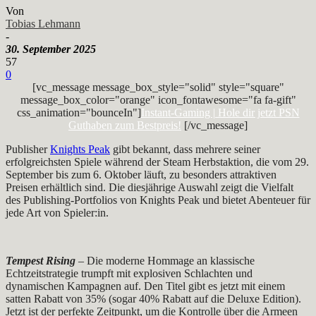
Von
Tobias Lehmann
-
30. September 2025
57
0
[vc_message message_box_style="solid" style="square"
message_box_color="orange" icon_fontawesome="fa fa-gift"
css_animation="bounceIn"]
Instant-Gaming | Hole dir jetzt PSN
Guthaben zum Bestpreis!
[/vc_message]
Publisher
Knights Peak
gibt bekannt, dass mehrere seiner
erfolgreichsten Spiele während der Steam Herbstaktion, die vom 29.
September bis zum 6. Oktober läuft, zu besonders attraktiven
Preisen erhältlich sind. Die diesjährige Auswahl zeigt die Vielfalt
des Publishing-Portfolios von Knights Peak und bietet Abenteuer für
jede Art von Spieler:in.
Tempest Rising
– Die moderne Hommage an klassische
Echtzeitstrategie trumpft mit explosiven Schlachten und
dynamischen Kampagnen auf. Den Titel gibt es jetzt mit einem
satten Rabatt von 35% (sogar 40% Rabatt auf die Deluxe Edition).
Jetzt ist der perfekte Zeitpunkt, um die Kontrolle über die Armeen