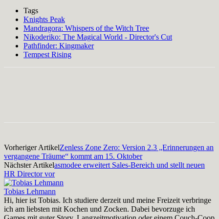
Tags
Knights Peak
Mandragora: Whispers of the Witch Tree
Nikoderiko: The Magical World - Director's Cut
Pathfinder: Kingmaker
Tempest Rising
Facebook
X
Pinterest
WhatsApp
Vorheriger Artikel
Zenless Zone Zero: Version 2.3 „Erinnerungen an
vergangene Träume“ kommt am 15. Oktober
Nächster Artikel
asmodee erweitert Sales-Bereich und stellt neuen
HR Director vor
Tobias Lehmann
Hi, hier ist Tobias. Ich studiere derzeit und meine Freizeit verbringe
ich am liebsten mit Kochen und Zocken. Dabei bevorzuge ich
Games mit guter Story, Langzeitmotivation oder einem Couch-Coop