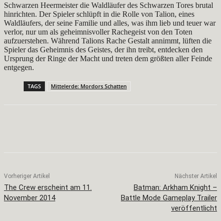
Schwarzen Heermeister die Waldläufer des Schwarzen Tores brutal
hinrichten. Der Spieler schlüpft in die Rolle von Talion, eines
Waldläufers, der seine Familie und alles, was ihm lieb und teuer war
verlor, nur um als geheimnisvoller Rachegeist von den Toten
aufzuerstehen. Während Talions Rache Gestalt annimmt, lüften die
Spieler das Geheimnis des Geistes, der ihn treibt, entdecken den
Ursprung der Ringe der Macht und treten dem größten aller Feinde
entgegen.
TAGS
Mittelerde: Mordors Schatten
Facebook
X
Pinterest
WhatsApp
Vorheriger Artikel
Nächster Artikel
The Crew erscheint am 11.
Batman: Arkham Knight –
November 2014
Battle Mode Gameplay Trailer
veröffentlicht