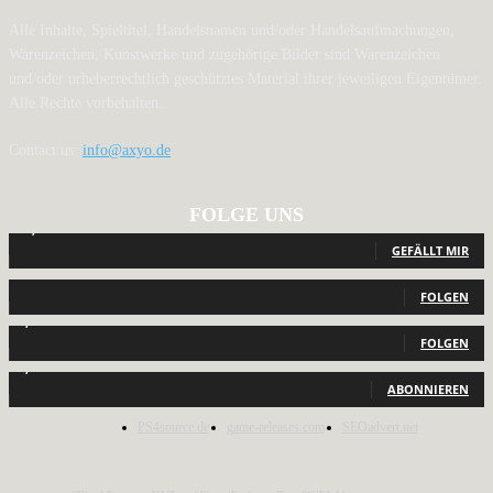
Alle Inhalte, Spieltitel, Handelsnamen und/oder Handelsaufmachungen,
Warenzeichen, Kunstwerke und zugehörige Bilder sind Warenzeichen
und/oder urheberrechtlich geschütztes Material ihrer jeweiligen Eigentümer.
Alle Rechte vorbehalten.
Contact us:
info@axyo.de
FOLGE UNS
12,788
Fans
GEFÄLLT MIR
440
Follower
FOLGEN
2,040
Follower
FOLGEN
1,150
Abonnenten
ABONNIEREN
PS4source.de
game-releases.com
SEOadvert.net