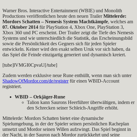
Warner Bros. Interactive Entertainment (WBIE) und Monolith
Productions veröffentlichen heute den neuen Trailer
Mittelerde:
Mordors Schatten – Nemesis System Machtkämpfe
, welches am
07. Oktober 2014
für PlayStation 4, Xbox One, PlayStation 3,
Xbox 360 und PC erscheint. Der Trailer zeigt die Tiefe des Nemesis
Systems und wie unterschiedlich die Statistik, das Erscheinungsbild
sowie die Persönlichkeit des Gegners sich für jeden Spieler
entwickeln. Keiner wird den exakt selben Uruk vor sich haben, da
das Spiel die Feinde einzigartig generiert und dynamisch kreiert.
[tube]lVMGI0CpvaU[/tube]
Zudem werden exklusive neue Rune enthüllt, wenn man sich unter
ShadowOfMordor.com/de/register
für einen WBID-Account
registriert.
WBID – Orkjäger-Rune
Talion kann Saurons Heerführer überwältigen, indem er
den Schrecken seiner Schleich-Angriffe erhöht.
Mittelerde: Mordors Schatten bietet eine dynamische
Spielumgebung, in der der Spieler seinen persönlichen Racheplan
umsetzt und Mordor seinen Willen aufzwingt. Das Spiel beginnt in
der Nacht, in der Sauron nach Mordor zurückkehrt und seine