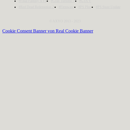
#Final Fantasy XVI
#Gran Turismo 7
#GTA V
#Red Dead Redemption 2
#Firmware
#PS Plus
#PS Store Update
© AXYO 2013 - 2023
Cookie Consent Banner von Real Cookie Banner