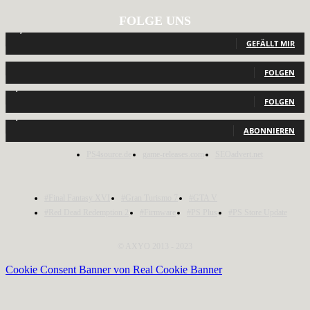
FOLGE UNS
12,793
Fans
GEFÄLLT MIR
440
Follower
FOLGEN
2,040
Follower
FOLGEN
1,150
Abonnenten
ABONNIEREN
PS4source.de
game-releases.com
SEOadvert.net
#Final Fantasy XVI
#Gran Turismo 7
#GTA V
#Red Dead Redemption 2
#Firmware
#PS Plus
#PS Store Update
© AXYO 2013 - 2023
Cookie Consent Banner von Real Cookie Banner