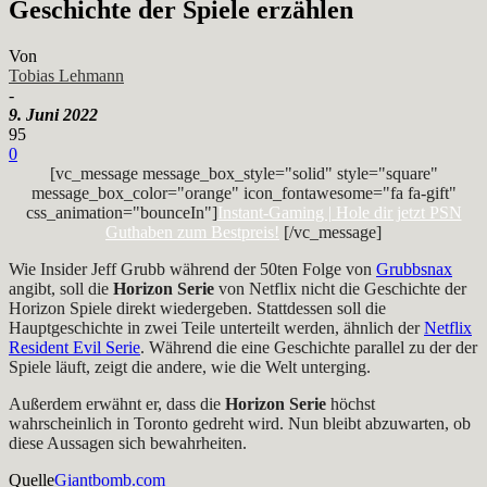
Geschichte der Spiele erzählen
Von
Tobias Lehmann
-
9. Juni 2022
95
0
[vc_message message_box_style="solid" style="square"
message_box_color="orange" icon_fontawesome="fa fa-gift"
css_animation="bounceIn"]
Instant-Gaming | Hole dir jetzt PSN
Guthaben zum Bestpreis!
[/vc_message]
Wie Insider Jeff Grubb während der 50ten Folge von
Grubbsnax
angibt, soll die
Horizon Serie
von Netflix nicht die Geschichte der
Horizon Spiele direkt wiedergeben. Stattdessen soll die
Hauptgeschichte in zwei Teile unterteilt werden, ähnlich der
Netflix
Resident Evil Serie
. Während die eine Geschichte parallel zu der der
Spiele läuft, zeigt die andere, wie die Welt unterging.
Außerdem erwähnt er, dass die
Horizon Serie
höchst
wahrscheinlich in Toronto gedreht wird. Nun bleibt abzuwarten, ob
diese Aussagen sich bewahrheiten.
Quelle
Giantbomb.com