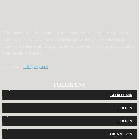
Alle Inhalte, Spieltitel, Handelsnamen und/oder Handelsaufmachungen,
Warenzeichen, Kunstwerke und zugehörige Bilder sind Warenzeichen
und/oder urheberrechtlich geschütztes Material ihrer jeweiligen Eigentümer.
Alle Rechte vorbehalten.
Contact us:
info@axyo.de
FOLGE UNS
12,792
Fans
GEFÄLLT MIR
440
Follower
FOLGEN
2,040
Follower
FOLGEN
1,150
Abonnenten
ABONNIEREN