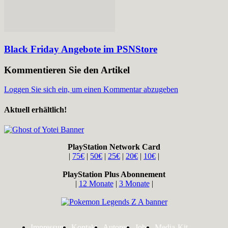
Black Friday Angebote im PSNStore
Kommentieren Sie den Artikel
Loggen Sie sich ein, um einen Kommentar abzugeben
Aktuell erhältlich!
PlayStation Network Card
|
75€
|
50€
|
25€
|
20€
|
10€
|
PlayStation Plus Abonnement
|
12 Monate
|
3 Monate
|
Impressum
Kontakt
Autoren
Jobs
Media-Kit