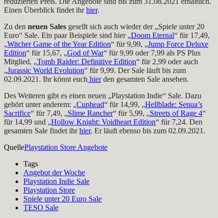
reduzierten Preis. Die Angebote sind bis zum 31.08.2021 erhältlich.
Einen Überblick findet ihr
hier
.
Zu den
neuen Sales
gesellt sich auch wieder der „Spiele unter 20
Euro“ Sale. Ein paar Beispiele sind hier „
Doom Eternal
“ für 17,49,
„
Witcher Game of the Year Edition
“ für 9,99, „
Jump Force Deluxe
Edition
“ für 15,67, „
God of War
“ für 9,99 oder 7,99 als PS Plus
Mitglied, „
Tomb Raider: Definitive Edition
“ für 2,99 oder auch
„
Jurassic World Evolution
“ für 9,99. Der Sale läuft bis zum
02.09.2021. Ihr könnt euch
hier
den gesamten Sale ansehen.
Des Weiteren gibt es einen neuen „Playstation Indie“ Sale. Dazu
gehört unter anderem: „
Cuphead
“ für 14,99, „
Hellblade: Senua’s
Sacrifice
“ für 7,49, „
Slime Rancher
“ für 5,99, „
Streets of Rage 4
“
für 14,99 und „
Hollow Knight: Voidheart Edition
“ für 7,24. Den
gesamten Sale findet ihr
hier
. Er läuft ebenso bis zum 02.09.2021.
Quelle
Playstation Store Angebote
Tags
Angebot der Woche
Playstation Indie Sale
Playstation Store
Spiele unter 20 Euro Sale
TESO Sale