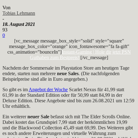
Von
Tobias Lehmann
-
18. August 2021
93
0
[vc_message message_box_style="solid" style="square"
message_box_color="orange" icon_fontawesome="fa fa-gift"
css_animation="bounceIn"]
Instant-Gaming | Hole dir jetzt PSN
Guthaben zum Bestpreis!
[/vc_message]
Nachdem der Sommersale im Playstation Store am heutigen Tage
endete, starten nun mehrere
neue Sales
. (Die nachfolgenden
Beispielpreise sind alle in Euro angegeben.)
So gibt es im
Angebot der Woche
Scarlet Nexus für 41,99 statt
61,99 in der Standard Edition oder für 50,99 statt 84,99 in der
Deluxe Edition. Diese Angebote sind bis zum 26.08.2021 um 12:59
Uhr erhältlich.
Ein weiterer
neuer Sale
befasst sich mit The Elder Scrolls Online.
Dabei kostet das Grundspiel 7,99 statt der herkömmlichen 19,99
und die Blackwood Collection 45,49 statt 69,99. Des Weiteren gibt
es noch andere Erweiterungen und virtuelle Währung zum