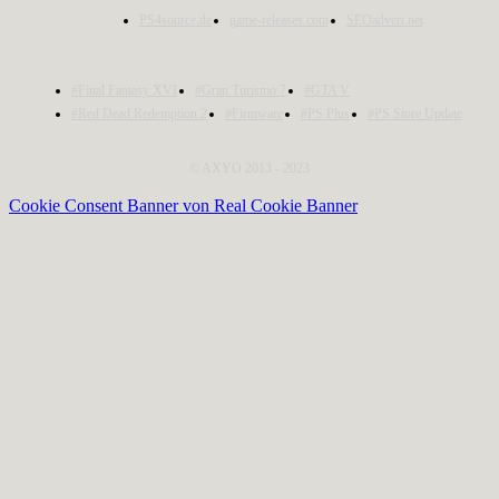
PS4source.de
game-releases.com
SEOadvert.net
#Final Fantasy XVI
#Gran Turismo 7
#GTA V
#Red Dead Redemption 2
#Firmware
#PS Plus
#PS Store Update
© AXYO 2013 - 2023
Cookie Consent Banner von Real Cookie Banner