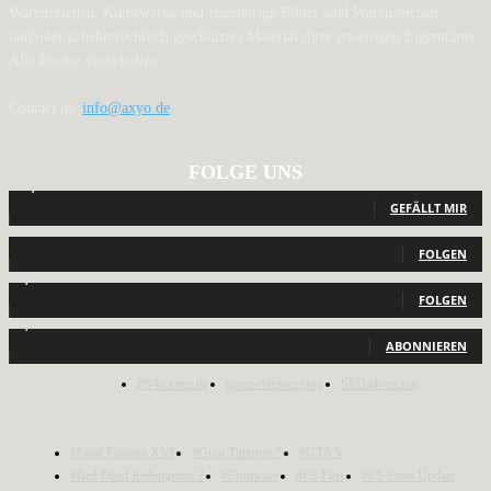
Warenzeichen, Kunstwerke und zugehörige Bilder sind Warenzeichen
und/oder urheberrechtlich geschütztes Material ihrer jeweiligen Eigentümer.
Alle Rechte vorbehalten.
Contact us:
info@axyo.de
FOLGE UNS
12,791
Fans
GEFÄLLT MIR
440
Follower
FOLGEN
2,040
Follower
FOLGEN
1,150
Abonnenten
ABONNIEREN
PS4source.de
game-releases.com
SEOadvert.net
#Final Fantasy XVI
#Gran Turismo 7
#GTA V
#Red Dead Redemption 2
#Firmware
#PS Plus
#PS Store Update