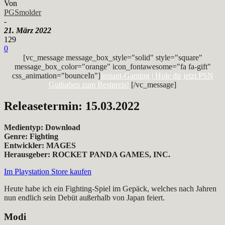
Von
PGSmolder
-
21. März 2022
129
0
[vc_message message_box_style="solid" style="square"
message_box_color="orange" icon_fontawesome="fa fa-gift"
css_animation="bounceIn"]
Instant-Gaming | Hole dir jetzt PSN
Guthaben zum Bestpreis!
[/vc_message]
Releasetermin: 15.03.2022
Medientyp: Download
Genre: Fighting
Entwickler: MAGES
Herausgeber: ROCKET PANDA GAMES, INC.
Im Playstation Store kaufen
Heute habe ich ein Fighting-Spiel im Gepäck, welches nach Jahren
nun endlich sein Debüt außerhalb von Japan feiert.
Modi