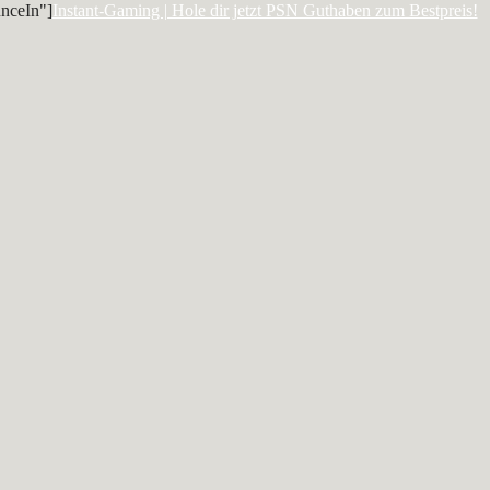
nceIn"]
Instant-Gaming | Hole dir jetzt PSN Guthaben zum Bestpreis!