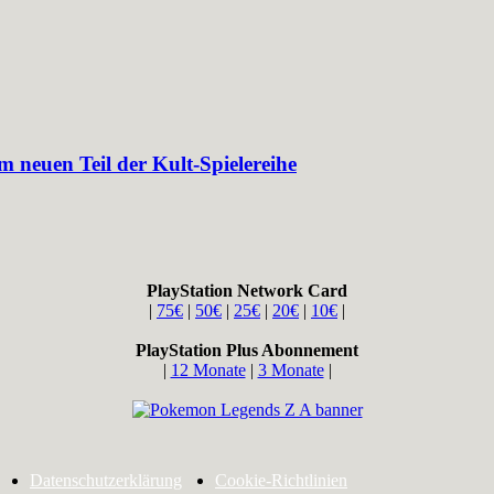
 neuen Teil der Kult-Spielereihe
PlayStation Network Card
|
75€
|
50€
|
25€
|
20€
|
10€
|
PlayStation Plus Abonnement
|
12 Monate
|
3 Monate
|
Datenschutzerklärung
Cookie-Richtlinien