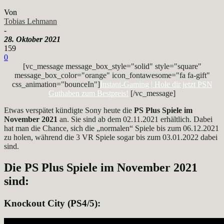
Von
Tobias Lehmann
-
28. Oktober 2021
159
0
[vc_message message_box_style="solid" style="square"
message_box_color="orange" icon_fontawesome="fa fa-gift"
css_animation="bounceIn"]
Instant-Gaming | Hole dir jetzt PSN
Guthaben zum Bestpreis!
[/vc_message]
Etwas verspätet kündigte Sony heute die
PS Plus Spiele im
November 2021
an. Sie sind ab dem 02.11.2021 erhältlich. Dabei
hat man die Chance, sich die „normalen“ Spiele bis zum 06.12.2021
zu holen, während die 3 VR Spiele sogar bis zum 03.01.2022 dabei
sind.
Die
PS Plus Spiele im November 2021
sind:
Knockout City
(PS4/5):