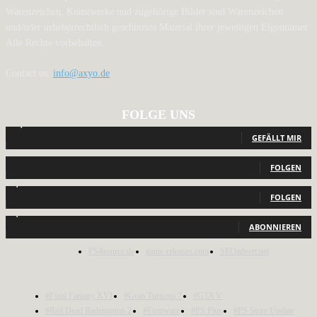
Warenzeichen, Kunstwerke und zugehörige Bilder sind Warenzeichen
und/oder urheberrechtlich geschütztes Material ihrer jeweiligen Eigentümer.
Alle Rechte vorbehalten.
Contact us:
info@axyo.de
FOLGE UNS
12,790
Fans
GEFÄLLT MIR
440
Follower
FOLGEN
2,040
Follower
FOLGEN
1,150
Abonnenten
ABONNIEREN
PS4source.de
game-releases.com
SEOadvert.net
#Final Fantasy XVI
#Gran Turismo 7
#GTA V
#Red Dead Redemption 2
#Firmware
#PS Plus
#PS Store Update